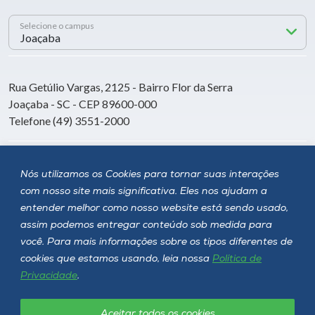
Selecione o campus
Rua Getúlio Vargas, 2125 - Bairro Flor da Serra
Joaçaba - SC - CEP 89600-000
Telefone (49) 3551-2000
Siga a Unoesc
Nós utilizamos os Cookies para tornar suas interações
com nosso site mais significativa. Eles nos ajudam a
entender melhor como nosso website está sendo usado,
assim podemos entregar conteúdo sob medida para
você. Para mais informações sobre os tipos diferentes de
cookies que estamos usando, leia nossa
Política de
Privacidade
.
Aceitar todos os cookies