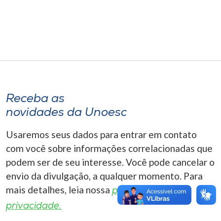
Museu
Unoesc
Store
Selecione
Receba as
o idioma
novidades da Unoesc
Usaremos seus dados para entrar em contato
A+
com você sobre informações correlacionadas que
A-
podem ser de seu interesse. Você pode cancelar o
envio da divulgação, a qualquer momento. Para
mais detalhes, leia nossa
política de
privacidade.