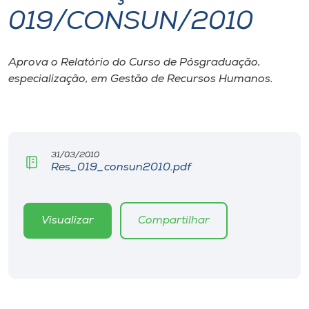
019/CONSUN/2010
I.nova
Aprova o Relatório do Curso de Pósgraduação,
Diplomados
especialização, em Gestão de Recursos Humanos.
Cultura
CPA
31/03/2010
Res_019_consun2010.pdf
Biblioteca
Visualizar
Compartilhar
Editora
Rádio