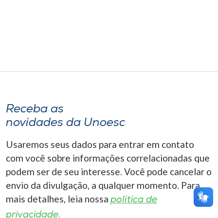
Museu
Unoesc
Store
Selecione
o idioma
Receba as
novidades da Unoesc
Usaremos seus dados para entrar em contato
A+
A-
com você sobre informações correlacionadas que
podem ser de seu interesse. Você pode cancelar o
envio da divulgação, a qualquer momento. Para
mais detalhes, leia nossa
política de
privacidade.