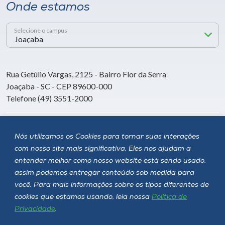
Onde estamos
Selecione o campus
Rua Getúlio Vargas, 2125 - Bairro Flor da Serra
Joaçaba - SC - CEP 89600-000
Telefone (49) 3551-2000
Siga a Unoesc
Nós utilizamos os Cookies para tornar suas interações
com nosso site mais significativa. Eles nos ajudam a
entender melhor como nosso website está sendo usado,
assim podemos entregar conteúdo sob medida para
você. Para mais informações sobre os tipos diferentes de
cookies que estamos usando, leia nossa
Política de
Privacidade
.