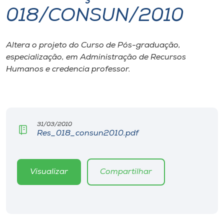
018/CONSUN/2010
I.nova
Altera o projeto do Curso de Pós-graduação,
Diplomados
especialização, em Administração de Recursos
Humanos e credencia professor.
Cultura
CPA
31/03/2010
Res_018_consun2010.pdf
Biblioteca
Editora
Visualizar
Compartilhar
Rádio