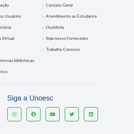
tação
Contato Geral
os Usuários
Atendimento ao Estudante
nciona
Ouvidoria
a Virtual
Seja nosso Fornecedor
Trabalhe Conosco
nossas bibliotecas
osco
Siga a Unoesc