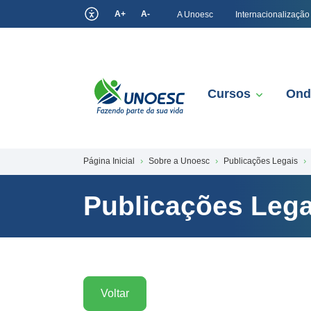
A+
A-
A Unoesc
Internacionalização
Cursos
Ond
Página Inicial
Sobre a Unoesc
Publicações Legais
Publicações Lega
Voltar