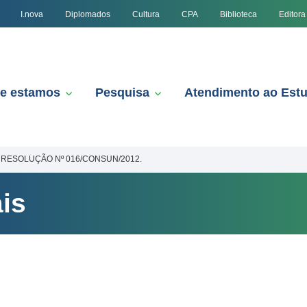
I.nova
Diplomados
Cultura
CPA
Biblioteca
Editora
e estamos
Pesquisa
Atendimento ao Est
RESOLUÇÃO Nº 016/CONSUN/2012.
is