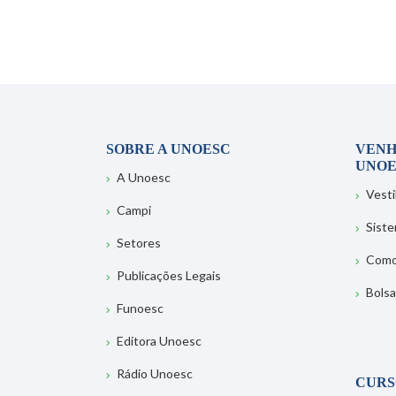
SOBRE A UNOESC
VENH
UNOE
A Unoesc
Vesti
Campi
Sist
Setores
Como
Publicações Legais
Bolsa
Funoesc
Editora Unoesc
Rádio Unoesc
CURS