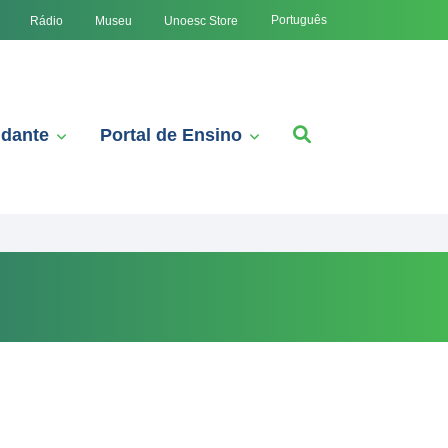
Português
Rádio
Museu
Unoesc Store
udante
Portal de Ensino