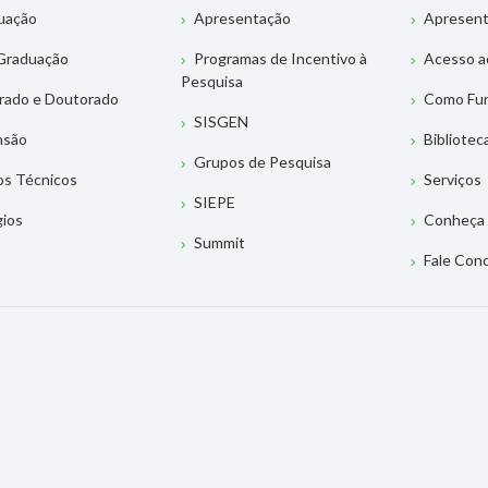
uação
Apresentação
Apresen
Graduação
Programas de Incentivo à
Acesso a
Pesquisa
rado e Doutorado
Como Fu
SISGEN
nsão
Bibliotec
Grupos de Pesquisa
os Técnicos
Serviços
SIEPE
gios
Conheça 
Summit
Fale Con