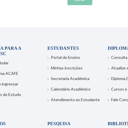
A PARA A
ESTUDANTES
DIPLOM
SC
Portal de Ensino
Consulta
bular
Minhas inscrições
Atualize
ema ACAFE
Secretaria Acadêmica
Diploma D
 ingressar
Calendário Acadêmico
Cursos e
s de Estudo
Atendimento ao Estudante
Fale Con
OS
PESQUISA
BIBLIO