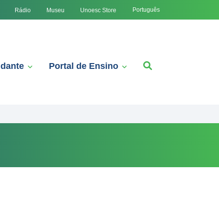
Português
Rádio
Museu
Unoesc Store
udante
Portal de Ensino