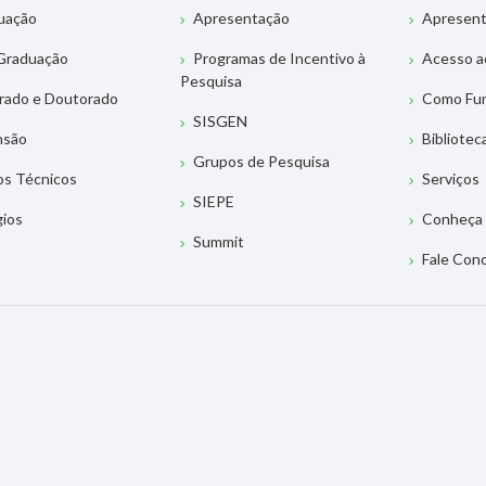
uação
Apresentação
Apresen
Graduação
Programas de Incentivo à
Acesso a
Pesquisa
rado e Doutorado
Como Fu
SISGEN
nsão
Bibliotec
Grupos de Pesquisa
os Técnicos
Serviços
SIEPE
gios
Conheça 
Summit
Fale Con