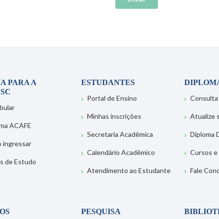
A PARA A
ESTUDANTES
DIPLOM
SC
Portal de Ensino
Consulta
bular
Minhas inscrições
Atualize
ema ACAFE
Secretaria Acadêmica
Diploma D
 ingressar
Calendário Acadêmico
Cursos e
s de Estudo
Atendimento ao Estudante
Fale Con
OS
PESQUISA
BIBLIO