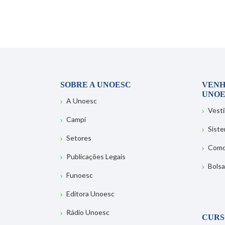
SOBRE A UNOESC
VENH
UNOE
A Unoesc
Vesti
Campi
Sist
Setores
Como
Publicações Legais
Bolsa
Funoesc
Editora Unoesc
Rádio Unoesc
CURS