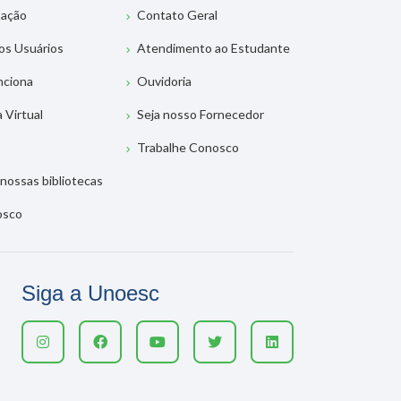
tação
Contato Geral
os Usuários
Atendimento ao Estudante
nciona
Ouvidoria
a Virtual
Seja nosso Fornecedor
Trabalhe Conosco
nossas bibliotecas
osco
Siga a Unoesc