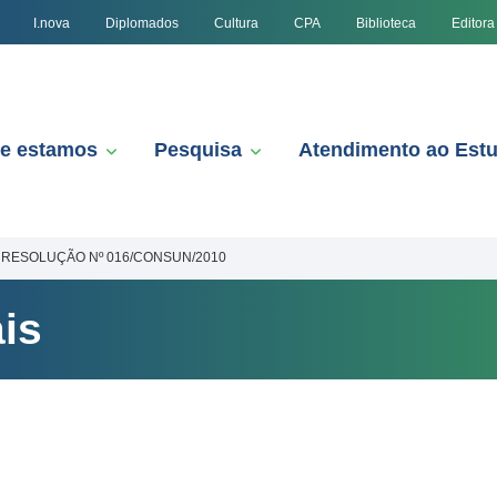
I.nova
Diplomados
Cultura
CPA
Biblioteca
Editora
e estamos
Pesquisa
Atendimento ao Est
RESOLUÇÃO Nº 016/CONSUN/2010
is