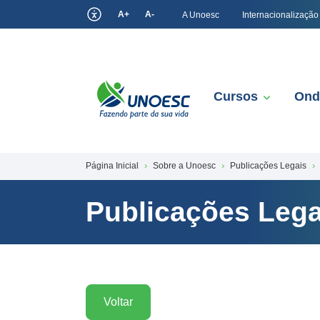
A+
A-
A Unoesc
Internacionalização
Cursos
Ond
Página Inicial
Sobre a Unoesc
Publicações Legais
Publicações Lega
Voltar