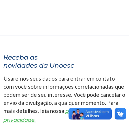
Museu
Unoesc
Store
Selecione
Receba as
o idioma
novidades da Unoesc
Usaremos seus dados para entrar em contato
A+
com você sobre informações correlacionadas que
A-
podem ser de seu interesse. Você pode cancelar o
envio da divulgação, a qualquer momento. Para
mais detalhes, leia nossa
política de
privacidade.