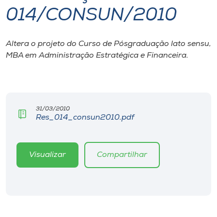
014/CONSUN/2010
I.nova
Altera o projeto do Curso de Pósgraduação lato sensu,
Diplomados
MBA em Administração Estratégica e Financeira.
Cultura
CPA
31/03/2010
Res_014_consun2010.pdf
Biblioteca
Visualizar
Compartilhar
Editora
Rádio