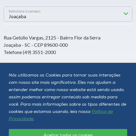
Selecione o campus
Rua Getúlio Vargas, 2125 - Bairro Flor da Serra
Joaçaba - SC - CEP 89600-000
Telefone (49) 3551-2000
Siga a Unoesc
Nós utilizamos os Cookies para tornar suas interações
com nosso site mais significativa. Eles nos ajudam a
entender melhor como nosso website está sendo usado,
assim podemos entregar conteúdo sob medida para
você. Para mais informações sobre os tipos diferentes de
cookies que estamos usando, leia nossa
Política de
Privacidade
.
Aceitar todos os cookies