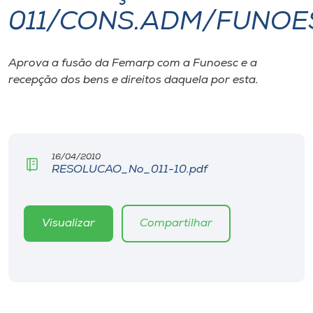
011/CONS.ADM/FUNOE
I.nova
Aprova a fusão da Femarp com a Funoesc e a
Diplomados
recepção dos bens e direitos daquela por esta.
Cultura
CPA
16/04/2010
RESOLUCAO_No_011-10.pdf
Biblioteca
Visualizar
Compartilhar
Editora
Rádio