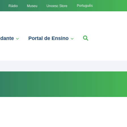
Português
Rádio
Museu
Unoesc Store
udante
Portal de Ensino