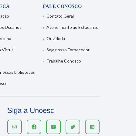
TECA
FALE CONOSCO
tação
Contato Geral
os Usuários
Atendimento ao Estudante
nciona
Ouvidoria
a Virtual
Seja nosso Fornecedor
Trabalhe Conosco
nossas bibliotecas
osco
Siga a Unoesc