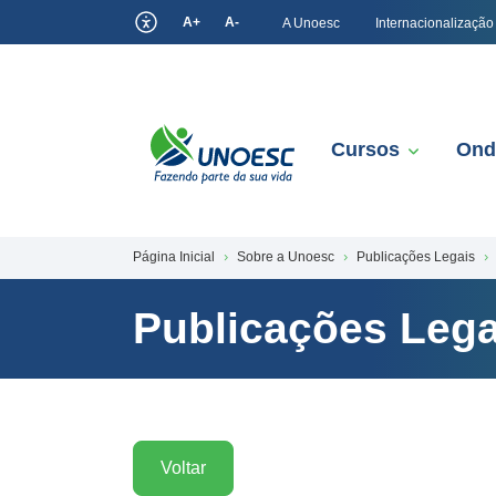
A+
A-
A Unoesc
Internacionalização
Cursos
Ond
Página Inicial
Sobre a Unoesc
Publicações Legais
Publicações Lega
Voltar