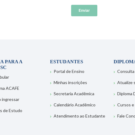
A PARA A
ESTUDANTES
DIPLOM
SC
Portal de Ensino
Consulta
bular
Minhas inscrições
Atualize
ema ACAFE
Secretaria Acadêmica
Diploma D
 ingressar
Calendário Acadêmico
Cursos e
s de Estudo
Atendimento ao Estudante
Fale Con