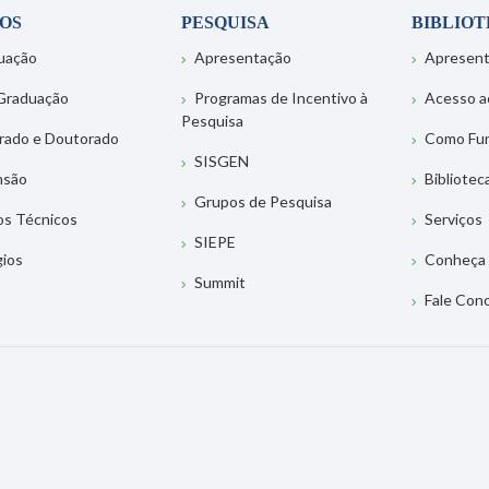
OS
PESQUISA
BIBLIO
uação
Apresentação
Apresen
Graduação
Programas de Incentivo à
Acesso a
Pesquisa
rado e Doutorado
Como Fu
SISGEN
nsão
Bibliotec
Grupos de Pesquisa
os Técnicos
Serviços
SIEPE
gios
Conheça 
Summit
Fale Con