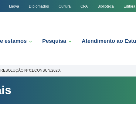
I.nova
Diplomados
Cultura
CPA
Biblioteca
Editora
e estamos
Pesquisa
Atendimento ao Est
RESOLUÇÃO Nº 01/CONSUN/2020.
is