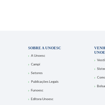
SOBRE A UNOESC
VENH
UNOE
A Unoesc
Vesti
Campi
Sist
Setores
Como
Publicações Legais
Bolsa
Funoesc
Editora Unoesc