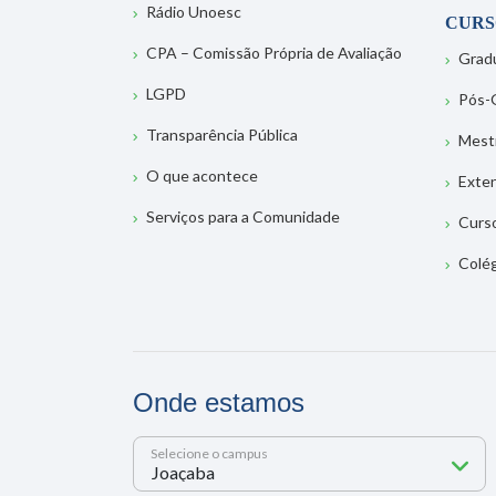
Rádio Unoesc
CURS
CPA – Comissão Própria de Avaliação
Grad
LGPD
Pós-
Transparência Pública
Mest
O que acontece
Exte
Serviços para a Comunidade
Curs
Colé
Onde estamos
Selecione o campus