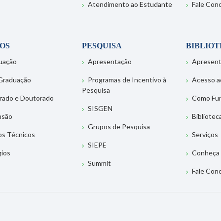
Atendimento ao Estudante
Fale Con
OS
PESQUISA
BIBLIO
uação
Apresentação
Apresen
Graduação
Programas de Incentivo à
Acesso a
Pesquisa
rado e Doutorado
Como Fu
SISGEN
nsão
Bibliotec
Grupos de Pesquisa
os Técnicos
Serviços
SIEPE
gios
Conheça 
Summit
Fale Con