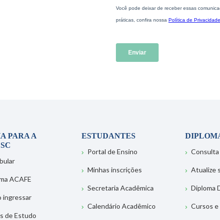
A PARA A
ESTUDANTES
DIPLOM
SC
Portal de Ensino
Consulta
bular
Minhas inscrições
Atualize
ema ACAFE
Secretaria Acadêmica
Diploma D
 ingressar
Calendário Acadêmico
Cursos e
s de Estudo