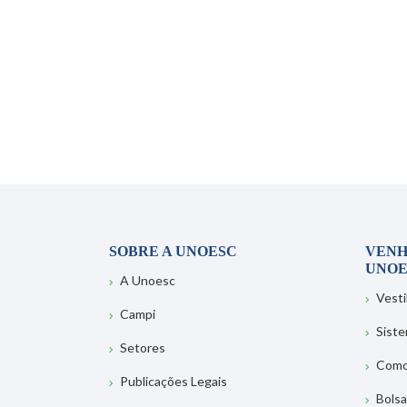
SOBRE A UNOESC
VENH
UNOE
A Unoesc
Vesti
Campi
Sist
Setores
Como
Publicações Legais
Bolsa