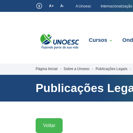
A+
A-
A Unoesc
Internacionalização
Cursos
Ond
Página Inicial
Sobre a Unoesc
Publicações Legais
Publicações Lega
Voltar