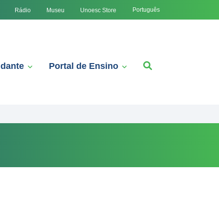
Português
Rádio
Museu
Unoesc Store
udante
Portal de Ensino