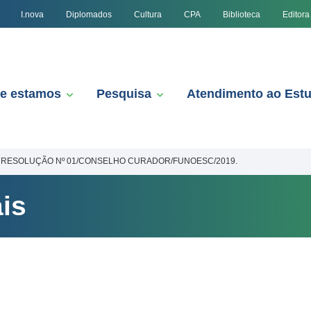
I.nova
Diplomados
Cultura
CPA
Biblioteca
Editora
e estamos
Pesquisa
Atendimento ao Est
RESOLUÇÃO Nº 01/CONSELHO CURADOR/FUNOESC/2019.
is