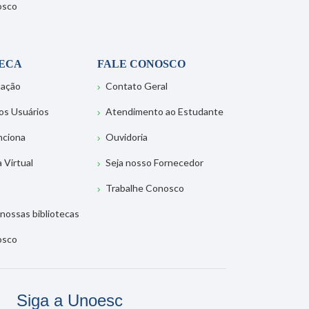
osco
TECA
FALE CONOSCO
tação
Contato Geral
os Usuários
Atendimento ao Estudante
nciona
Ouvidoria
a Virtual
Seja nosso Fornecedor
Trabalhe Conosco
nossas bibliotecas
osco
Siga a Unoesc