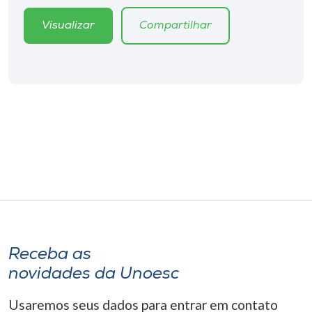
Museu
Visualizar
Compartilhar
Unoesc
Store
Selecione
o idioma
A+
A-
Receba as
novidades da Unoesc
Usaremos seus dados para entrar em contato