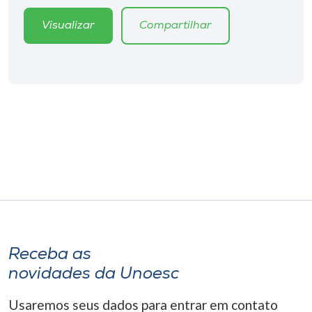
Museu
Visualizar
Compartilhar
Unoesc
Store
Selecione
o idioma
A+
A-
Receba as
novidades da Unoesc
Usaremos seus dados para entrar em contato