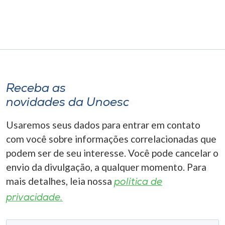
Museu
Unoesc
Store
Receba as
Selecione
novidades da Unoesc
o idioma
Usaremos seus dados para entrar em contato
com você sobre informações correlacionadas que
A+
podem ser de seu interesse. Você pode cancelar o
A-
envio da divulgação, a qualquer momento. Para
mais detalhes, leia nossa
política de
privacidade.