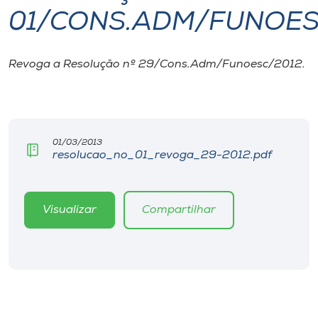
01/CONS.ADM/FUNOES
I.nova
Revoga a Resolução nº 29/Cons.Adm/Funoesc/2012.
Diplomados
Cultura
01/03/2013
resolucao_no_01_revoga_29-2012.pdf
CPA
Biblioteca
Visualizar
Compartilhar
Editora
Rádio