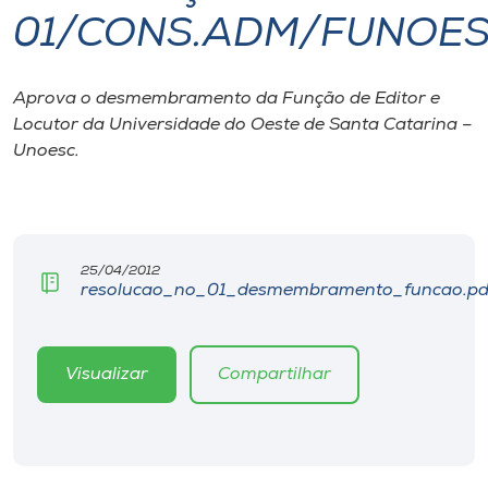
01/CONS.ADM/FUNOES
I.nova
Aprova o desmembramento da Função de Editor e
Diplomados
Locutor da Universidade do Oeste de Santa Catarina –
Unoesc.
Cultura
CPA
25/04/2012
resolucao_no_01_desmembramento_funcao.pd
Biblioteca
Editora
Visualizar
Compartilhar
Rádio