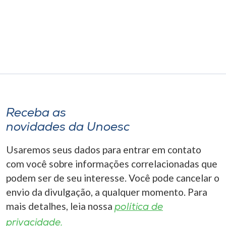
Museu
Unoesc
Store
Selecione
o idioma
Receba as
novidades da Unoesc
Usaremos seus dados para entrar em contato
A+
A-
com você sobre informações correlacionadas que
podem ser de seu interesse. Você pode cancelar o
envio da divulgação, a qualquer momento. Para
mais detalhes, leia nossa
política de
privacidade.