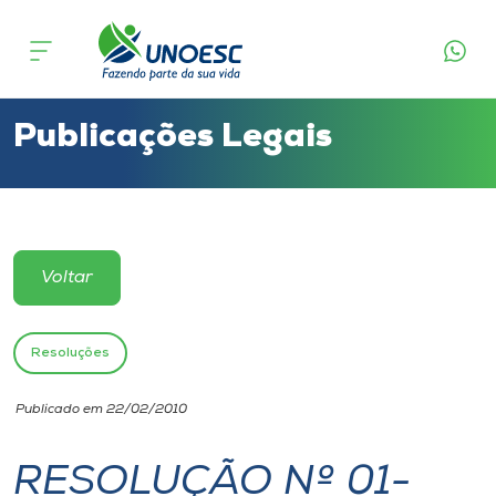
Cursos
Onde estamos
Publicações Legais
Pesquisa
Atendimento ao Estudante
Voltar
Portal de Ensino
Resoluções
A
Publicado em 22/02/2010
Unoesc
RESOLUÇÃO Nº 01-
Internacionalização