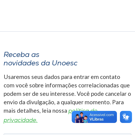
Museu
Unoesc
Store
Receba as
Selecione
o idioma
novidades da Unoesc
Usaremos seus dados para entrar em contato
com você sobre informações correlacionadas que
A+
podem ser de seu interesse. Você pode cancelar o
A-
envio da divulgação, a qualquer momento. Para
mais detalhes, leia nossa
política de
privacidade.