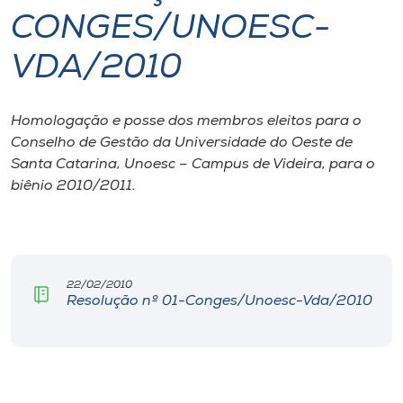
CONGES/UNOESC-
I.nova
VDA/2010
Diplomados
Homologação e posse dos membros eleitos para o
Conselho de Gestão da Universidade do Oeste de
Cultura
Santa Catarina, Unoesc – Campus de Videira, para o
biênio 2010/2011.
CPA
Biblioteca
22/02/2010
Resolução nº 01-Conges/Unoesc-Vda/2010
Editora
Rádio