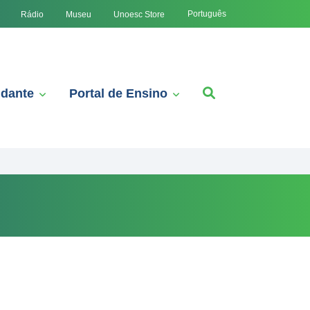
Português
Rádio
Museu
Unoesc Store
udante
Portal de Ensino