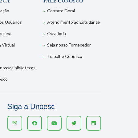
TECA
FALE CONOSCO
tação
Contato Geral
os Usuários
Atendimento ao Estudante
nciona
Ouvidoria
a Virtual
Seja nosso Fornecedor
Trabalhe Conosco
nossas bibliotecas
osco
Siga a Unoesc