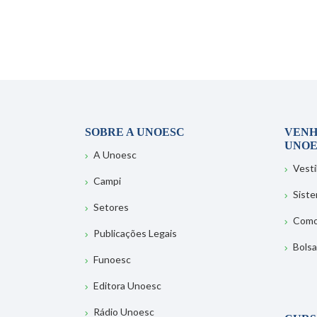
SOBRE A UNOESC
VENH
UNOE
A Unoesc
Vesti
Campi
Sist
Setores
Como
Publicações Legais
Bolsa
Funoesc
Editora Unoesc
Rádio Unoesc