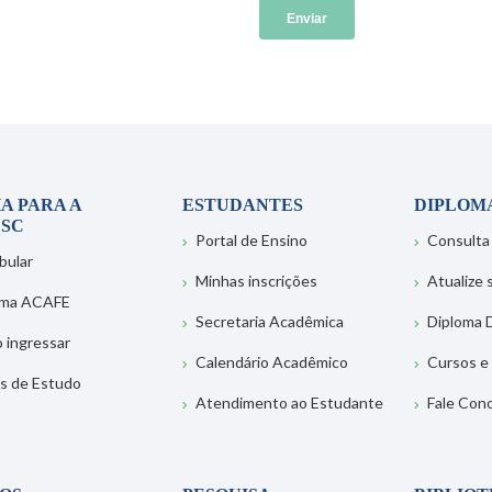
A PARA A
ESTUDANTES
DIPLOM
SC
Portal de Ensino
Consulta
bular
Minhas inscrições
Atualize
ema ACAFE
Secretaria Acadêmica
Diploma D
 ingressar
Calendário Acadêmico
Cursos e
s de Estudo
Atendimento ao Estudante
Fale Con