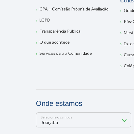
CURS
CPA – Comissão Própria de Avaliação
Grad
LGPD
Pós-
Transparência Pública
Mest
O que acontece
Exte
Serviços para a Comunidade
Curs
Colé
Onde estamos
Selecione o campus