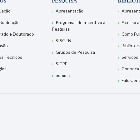
OS
PESQUISA
BIBLIO
uação
Apresentação
Apresen
Graduação
Programas de Incentivo à
Acesso a
Pesquisa
rado e Doutorado
Como Fu
SISGEN
nsão
Bibliotec
Grupos de Pesquisa
os Técnicos
Serviços
SIEPE
gios
Conheça 
Summit
Fale Con