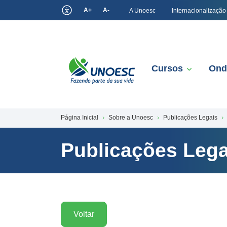
A+
A-
A Unoesc
Internacionalização
Cursos
Ond
Página Inicial
Sobre a Unoesc
Publicações Legais
Publicações Lega
Voltar