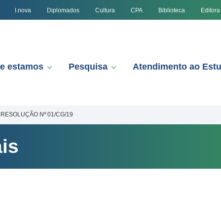
I.nova
Diplomados
Cultura
CPA
Biblioteca
Editora
e estamos
Pesquisa
Atendimento ao Est
RESOLUÇÃO Nº 01/CG/19
is