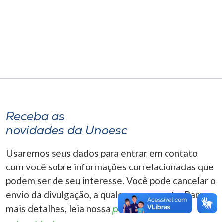
Museu
Unoesc
Store
Selecione
o idioma
Receba as
novidades da Unoesc
A+
Usaremos seus dados para entrar em contato
A-
com você sobre informações correlacionadas que
podem ser de seu interesse. Você pode cancelar o
envio da divulgação, a qualquer momento. Para
mais detalhes, leia nossa
política de