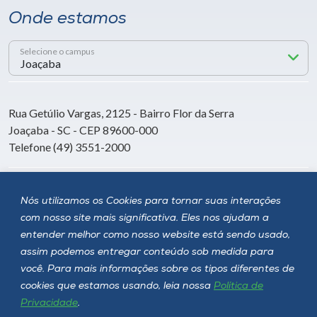
Onde estamos
Selecione o campus
Rua Getúlio Vargas, 2125 - Bairro Flor da Serra
Joaçaba - SC - CEP 89600-000
Telefone (49) 3551-2000
Siga a Unoesc
Nós utilizamos os Cookies para tornar suas interações
com nosso site mais significativa. Eles nos ajudam a
entender melhor como nosso website está sendo usado,
assim podemos entregar conteúdo sob medida para
você. Para mais informações sobre os tipos diferentes de
cookies que estamos usando, leia nossa
Política de
Privacidade
.