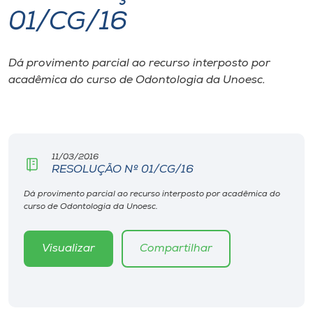
01/CG/16
I.nova
Dá provimento parcial ao recurso interposto por
Diplomados
acadêmica do curso de Odontologia da Unoesc.
Cultura
CPA
11/03/2016
RESOLUÇÃO Nº 01/CG/16
Biblioteca
Dá provimento parcial ao recurso interposto por acadêmica do
curso de Odontologia da Unoesc.
Editora
Visualizar
Compartilhar
Rádio