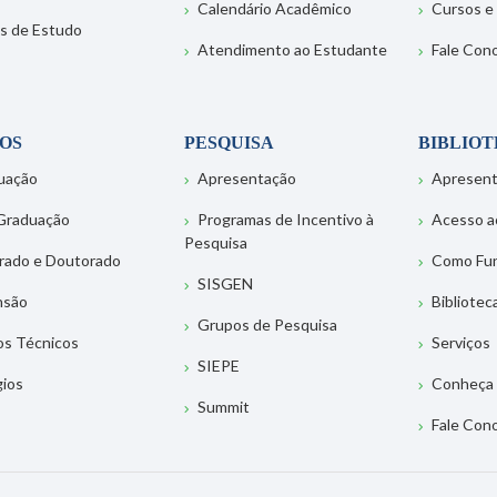
Calendário Acadêmico
Cursos e
s de Estudo
Atendimento ao Estudante
Fale Con
OS
PESQUISA
BIBLIO
uação
Apresentação
Apresen
Graduação
Programas de Incentivo à
Acesso a
Pesquisa
rado e Doutorado
Como Fu
SISGEN
nsão
Bibliotec
Grupos de Pesquisa
os Técnicos
Serviços
SIEPE
gios
Conheça 
Summit
Fale Con