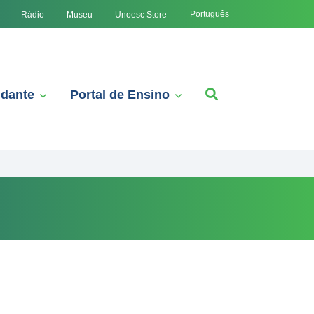
Português
Rádio
Museu
Unoesc Store
udante
Portal de Ensino