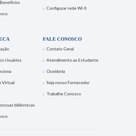
 Benefícios
Configurar rede Wi-fi
osco
TECA
FALE CONOSCO
tação
Contato Geral
os Usuários
Atendimento ao Estudante
nciona
Ouvidoria
a Virtual
Seja nosso Fornecedor
Trabalhe Conosco
nossas bibliotecas
osco