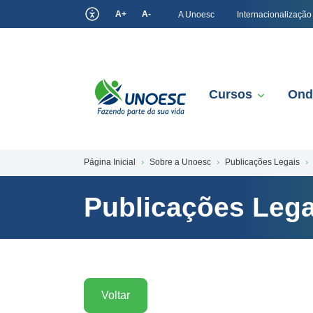
A+
A-
A Unoesc
Internacionalização
Cursos
Ond
Página Inicial
Sobre a Unoesc
Publicações Legais
Publicações Lega
Voltar