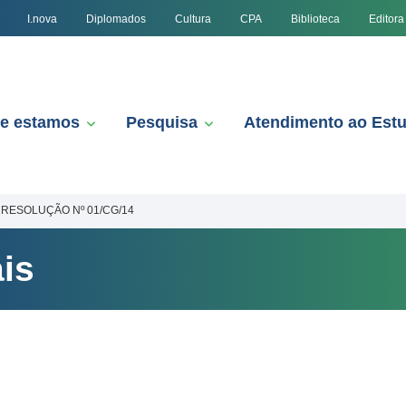
I.nova
Diplomados
Cultura
CPA
Biblioteca
Editora
e estamos
Pesquisa
Atendimento ao Est
RESOLUÇÃO Nº 01/CG/14
is