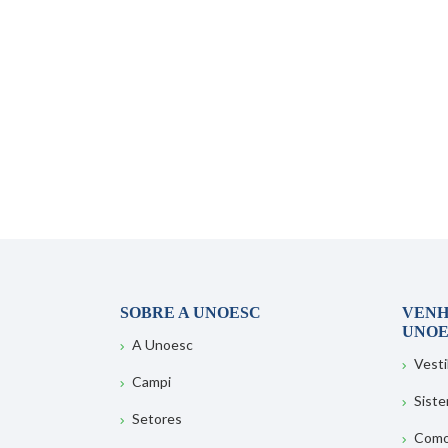
SOBRE A UNOESC
VENH
UNOE
A Unoesc
Vesti
Campi
Sist
Setores
Como