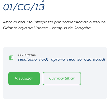
01/CG/13
I.nova
Aprova recurso interposto por acadêmica do curso de
Diplomados
Odontologia da Unoesc – campus de Joaçaba.
Cultura
CPA
22/03/2013
resolucao_no01_aprova_recurso_odonto.pdf
Biblioteca
Visualizar
Compartilhar
Editora
Rádio