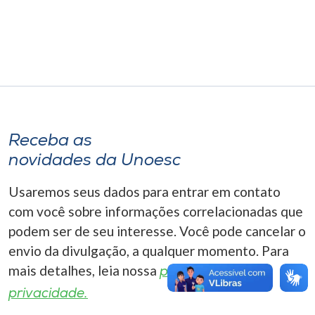
Museu
Unoesc
Store
Selecione
Receba as
o idioma
novidades da Unoesc
Usaremos seus dados para entrar em contato
A+
com você sobre informações correlacionadas que
A-
podem ser de seu interesse. Você pode cancelar o
envio da divulgação, a qualquer momento. Para
mais detalhes, leia nossa
política de
privacidade.