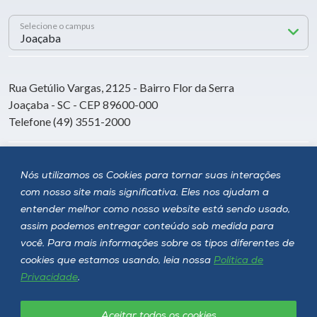
Selecione o campus
Rua Getúlio Vargas, 2125 - Bairro Flor da Serra
Joaçaba - SC - CEP 89600-000
Telefone (49) 3551-2000
Siga a Unoesc
Nós utilizamos os Cookies para tornar suas interações
com nosso site mais significativa. Eles nos ajudam a
entender melhor como nosso website está sendo usado,
assim podemos entregar conteúdo sob medida para
você. Para mais informações sobre os tipos diferentes de
cookies que estamos usando, leia nossa
Política de
Privacidade
.
Aceitar todos os cookies