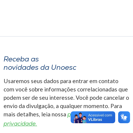
Museu
Unoesc
Store
Selecione
Receba as
o idioma
novidades da Unoesc
Usaremos seus dados para entrar em contato
A+
com você sobre informações correlacionadas que
A-
podem ser de seu interesse. Você pode cancelar o
envio da divulgação, a qualquer momento. Para
mais detalhes, leia nossa
política de
privacidade.