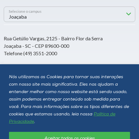
Selecione o campus
Rua Getúlio Vargas, 2125 - Bairro Flor da Serra
Joaçaba - SC - CEP 89600-000
Telefone (49) 3551-2000
Siga a Unoesc
Nós utilizamos os Cookies para tornar suas interações
com nosso site mais significativa. Eles nos ajudam a
entender melhor como nosso website está sendo usado,
assim podemos entregar conteúdo sob medida para
você. Para mais informações sobre os tipos diferentes de
cookies que estamos usando, leia nossa
Política de
Privacidade
.
Aceitar todos os cookies