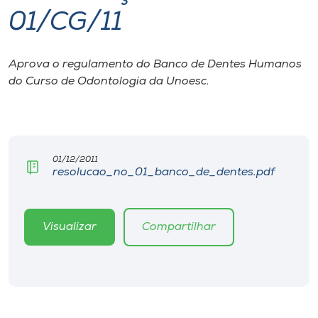
01/CG/11
I.nova
Aprova o regulamento do Banco de Dentes Humanos
Diplomados
do Curso de Odontologia da Unoesc.
Cultura
CPA
01/12/2011
resolucao_no_01_banco_de_dentes.pdf
Biblioteca
Visualizar
Compartilhar
Editora
Rádio