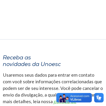
Museu
Unoesc
Store
Selecione
o idioma
Receba as
novidades da Unoesc
A+
Usaremos seus dados para entrar em contato
A-
com você sobre informações correlacionadas que
podem ser de seu interesse. Você pode cancelar o
envio da divulgação, a qualquer momento. Para
mais detalhes, leia nossa
política de