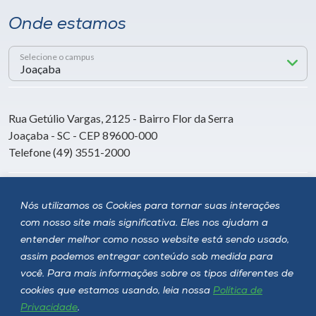
Onde estamos
Selecione o campus
Rua Getúlio Vargas, 2125 - Bairro Flor da Serra
Joaçaba - SC - CEP 89600-000
Telefone (49) 3551-2000
Siga a Unoesc
Nós utilizamos os Cookies para tornar suas interações
com nosso site mais significativa. Eles nos ajudam a
entender melhor como nosso website está sendo usado,
assim podemos entregar conteúdo sob medida para
você. Para mais informações sobre os tipos diferentes de
cookies que estamos usando, leia nossa
Política de
Privacidade
.