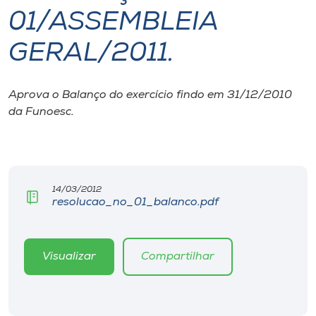
01/ASSEMBLEIA
I.nova
GERAL/2011.
Diplomados
Aprova o Balanço do exercício findo em 31/12/2010
da Funoesc.
Cultura
CPA
14/03/2012
Biblioteca
resolucao_no_01_balanco.pdf
Editora
Visualizar
Compartilhar
Rádio