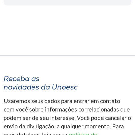
Museu
Unoesc
Store
Selecione
o idioma
Receba as
novidades da Unoesc
A+
A-
Usaremos seus dados para entrar em contato
com você sobre informações correlacionadas que
podem ser de seu interesse. Você pode cancelar o
envio da divulgação, a qualquer momento. Para
mais detalhes, leia nossa