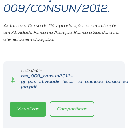
009/CONSUN/2012.
I.nova
Autoriza o Curso de Pós-graduação, especialização,
Diplomados
em Atividade Física na Atenção Básica à Saúde, a ser
oferecido em Joaçaba.
Cultura
CPA
26/03/2012
res_009_consun2012-
Biblioteca
pj_pos_atividade_fisica_na_atencao_basica_s
jba.pdf
Editora
Visualizar
Compartilhar
Rádio