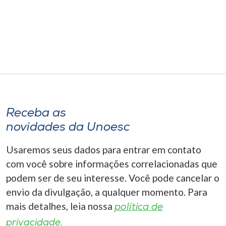
Museu
Unoesc
Store
Selecione
o idioma
Receba as
novidades da Unoesc
Usaremos seus dados para entrar em contato
A+
A-
com você sobre informações correlacionadas que
podem ser de seu interesse. Você pode cancelar o
envio da divulgação, a qualquer momento. Para
mais detalhes, leia nossa
política de
privacidade.