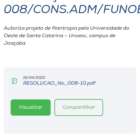
008/CONS.ADM/FUNO
I.nova
Autoriza projeto de filantropia pela Universidade do
Diplomados
Oeste de Santa Catarina – Unoesc, campus de
Joaçaba.
Cultura
CPA
16/04/2010
RESOLUCAO_No_008-10.pdf
Biblioteca
Editora
Visualizar
Compartilhar
Rádio