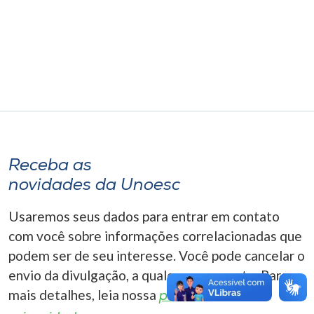
Museu
Unoesc
Store
Selecione
o idioma
Receba as
novidades da Unoesc
A+
Usaremos seus dados para entrar em contato
A-
com você sobre informações correlacionadas que
podem ser de seu interesse. Você pode cancelar o
envio da divulgação, a qualquer momento. Para
mais detalhes, leia nossa
política de