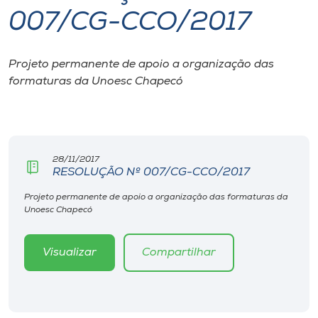
007/CG-CCO/2017
I.nova
Projeto permanente de apoio a organização das
Diplomados
formaturas da Unoesc Chapecó
Cultura
CPA
28/11/2017
RESOLUÇÃO Nº 007/CG-CCO/2017
Biblioteca
Projeto permanente de apoio a organização das formaturas da
Unoesc Chapecó
Editora
Visualizar
Compartilhar
Rádio