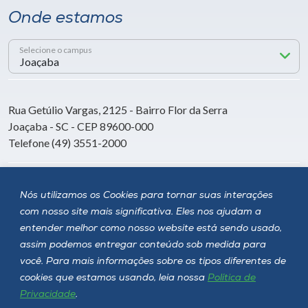
Onde estamos
Selecione o campus
Rua Getúlio Vargas, 2125 - Bairro Flor da Serra
Joaçaba - SC - CEP 89600-000
Telefone (49) 3551-2000
Siga a Unoesc
Nós utilizamos os Cookies para tornar suas interações
com nosso site mais significativa. Eles nos ajudam a
entender melhor como nosso website está sendo usado,
assim podemos entregar conteúdo sob medida para
você. Para mais informações sobre os tipos diferentes de
cookies que estamos usando, leia nossa
Política de
Privacidade
.