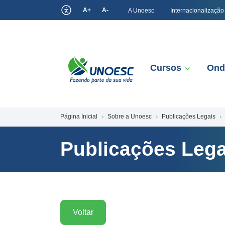
A+
A-
A Unoesc
Internacionalização
Cursos
Ond
Página Inicial
Sobre a Unoesc
Publicações Legais
Publicações Lega
Voltar