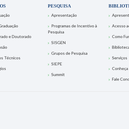
OS
PESQUISA
BIBLIO
uação
Apresentação
Apresen
Graduação
Programas de Incentivo à
Acesso a
Pesquisa
rado e Doutorado
Como Fu
SISGEN
nsão
Bibliotec
Grupos de Pesquisa
os Técnicos
Serviços
SIEPE
gios
Conheça 
Summit
Fale Con