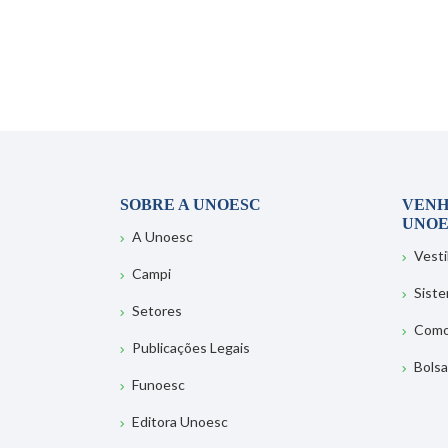
SOBRE A UNOESC
VENH
UNOE
A Unoesc
Vesti
Campi
Sist
Setores
Como
Publicações Legais
Bolsa
Funoesc
Editora Unoesc