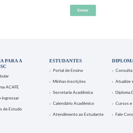
A PARA A
ESTUDANTES
DIPLOM
SC
Portal de Ensino
Consulta
bular
Minhas inscrições
Atualize
ema ACAFE
Secretaria Acadêmica
Diploma D
 ingressar
Calendário Acadêmico
Cursos e
s de Estudo
Atendimento ao Estudante
Fale Con