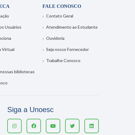
TECA
FALE CONOSCO
tação
Contato Geral
os Usuários
Atendimento ao Estudante
nciona
Ouvidoria
a Virtual
Seja nosso Fornecedor
Trabalhe Conosco
nossas bibliotecas
osco
Siga a Unoesc