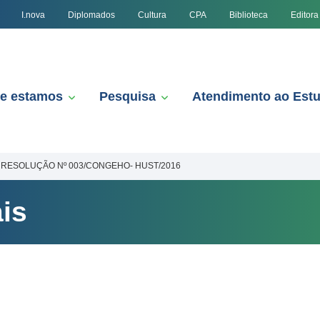
I.nova
Diplomados
Cultura
CPA
Biblioteca
Editora
e estamos
Pesquisa
Atendimento ao Est
RESOLUÇÃO Nº 003/CONGEHO- HUST/2016
is