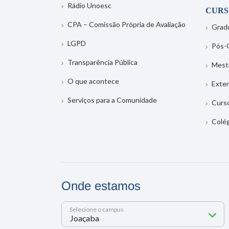
Rádio Unoesc
CURS
CPA – Comissão Própria de Avaliação
Grad
LGPD
Pós-
Transparência Pública
Mest
O que acontece
Exte
Serviços para a Comunidade
Curs
Colé
Onde estamos
Selecione o campus