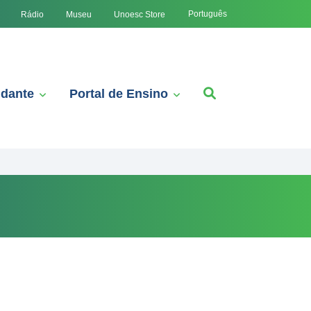
Português
Rádio
Museu
Unoesc Store
udante
Portal de Ensino