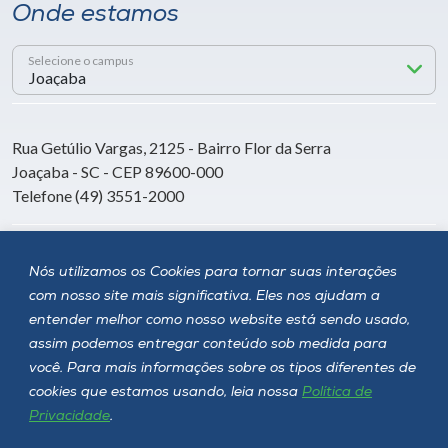
Onde estamos
Selecione o campus
Rua Getúlio Vargas, 2125 - Bairro Flor da Serra
Joaçaba - SC - CEP 89600-000
Telefone (49) 3551-2000
Siga a Unoesc
Nós utilizamos os Cookies para tornar suas interações
com nosso site mais significativa. Eles nos ajudam a
entender melhor como nosso website está sendo usado,
assim podemos entregar conteúdo sob medida para
você. Para mais informações sobre os tipos diferentes de
cookies que estamos usando, leia nossa
Política de
Privacidade
.