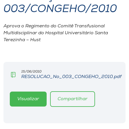
003/CONGEHO/2010
I.nova
Aprova o Regimento do Comitê Transfusional
Diplomados
Multidisciplinar do Hospital Universitário Santa
Terezinha – Hust
Cultura
CPA
15/06/2010
RESOLUCAO_No_003_CONGEHO_2010.pdf
Biblioteca
Editora
Visualizar
Compartilhar
Rádio