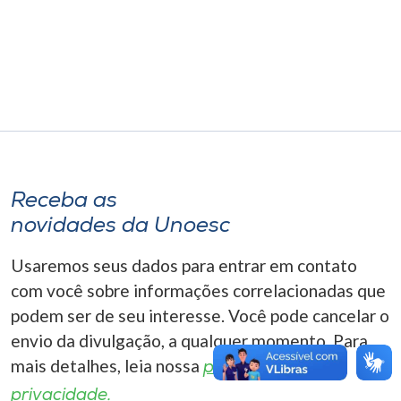
Museu
Unoesc
Store
Selecione
o idioma
Receba as
novidades da Unoesc
Usaremos seus dados para entrar em contato
A+
A-
com você sobre informações correlacionadas que
podem ser de seu interesse. Você pode cancelar o
envio da divulgação, a qualquer momento. Para
mais detalhes, leia nossa
política de
privacidade.