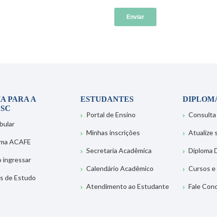
A PARA A
ESTUDANTES
DIPLOM
SC
Portal de Ensino
Consulta
bular
Minhas inscrições
Atualize
ema ACAFE
Secretaria Acadêmica
Diploma D
 ingressar
Calendário Acadêmico
Cursos e
s de Estudo
Atendimento ao Estudante
Fale Con