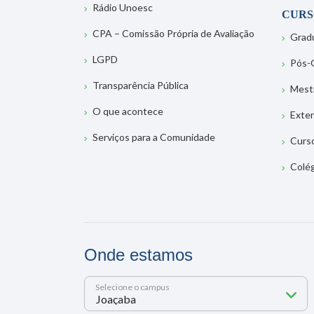
Rádio Unoesc
CURS
CPA – Comissão Própria de Avaliação
Grad
LGPD
Pós-
Transparência Pública
Mest
O que acontece
Exte
Serviços para a Comunidade
Curs
Colé
Onde estamos
Selecione o campus