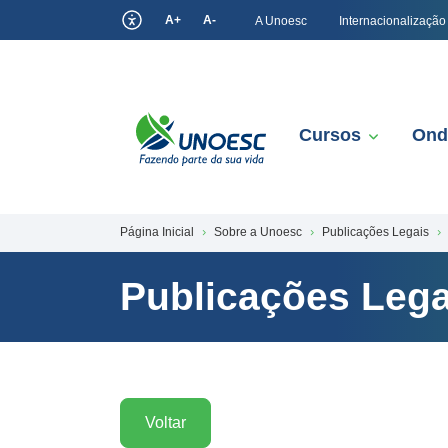
A+
A-
A Unoesc
Internacionalização
Cursos
Ond
Página Inicial
Sobre a Unoesc
Publicações Legais
Publicações Lega
Voltar