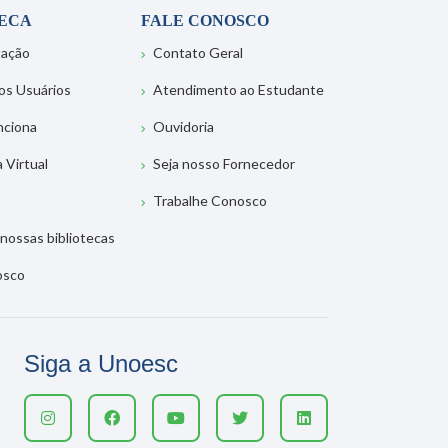
TECA
FALE CONOSCO
tação
Contato Geral
os Usuários
Atendimento ao Estudante
nciona
Ouvidoria
a Virtual
Seja nosso Fornecedor
Trabalhe Conosco
nossas bibliotecas
osco
Siga a Unoesc