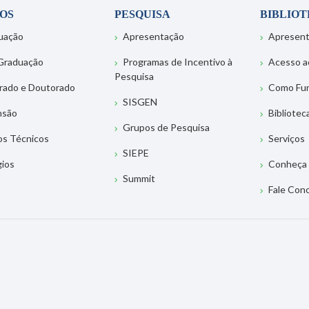
OS
PESQUISA
BIBLIO
uação
Apresentação
Apresen
Graduação
Programas de Incentivo à
Acesso a
Pesquisa
rado e Doutorado
Como Fu
SISGEN
nsão
Bibliotec
Grupos de Pesquisa
os Técnicos
Serviços
SIEPE
gios
Conheça 
Summit
Fale Con