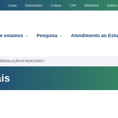
I.nova
Diplomados
Cultura
CPA
Biblioteca
Editora
e estamos
Pesquisa
Atendimento ao Est
RESOLUÇÃO Nº 003/CG/2017
is