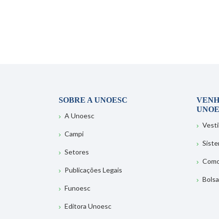
SOBRE A UNOESC
VENH
UNOE
A Unoesc
Vesti
Campi
Sist
Setores
Como
Publicações Legais
Bolsa
Funoesc
Editora Unoesc