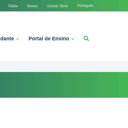
Português
Rádio
Museu
Unoesc Store
udante
Portal de Ensino