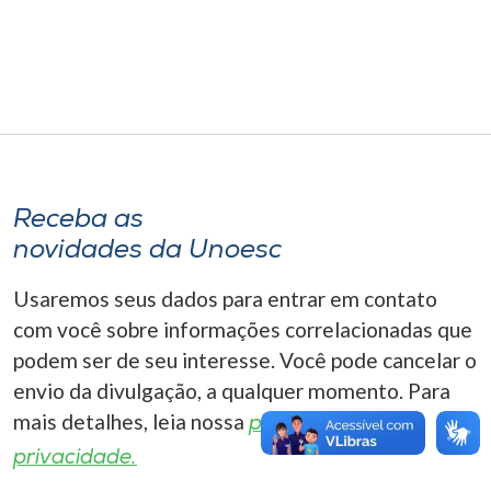
Museu
Unoesc
Store
Selecione
Receba as
o idioma
novidades da Unoesc
Usaremos seus dados para entrar em contato
A+
com você sobre informações correlacionadas que
A-
podem ser de seu interesse. Você pode cancelar o
envio da divulgação, a qualquer momento. Para
mais detalhes, leia nossa
política de
privacidade.