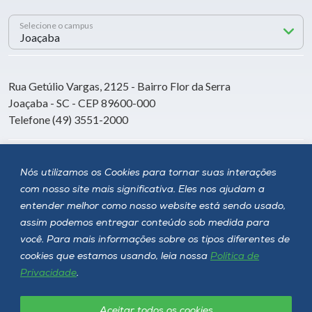
Selecione o campus
Rua Getúlio Vargas, 2125 - Bairro Flor da Serra
Joaçaba - SC - CEP 89600-000
Telefone (49) 3551-2000
Siga a Unoesc
Nós utilizamos os Cookies para tornar suas interações
com nosso site mais significativa. Eles nos ajudam a
entender melhor como nosso website está sendo usado,
assim podemos entregar conteúdo sob medida para
você. Para mais informações sobre os tipos diferentes de
cookies que estamos usando, leia nossa
Política de
Privacidade
.
Aceitar todos os cookies