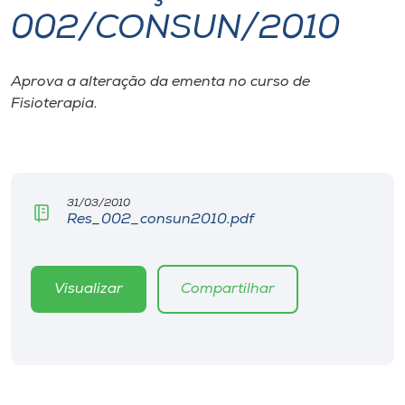
002/CONSUN/2010
I.nova
Aprova a alteração da ementa no curso de
Diplomados
Fisioterapia.
Cultura
CPA
31/03/2010
Res_002_consun2010.pdf
Biblioteca
Visualizar
Compartilhar
Editora
Rádio