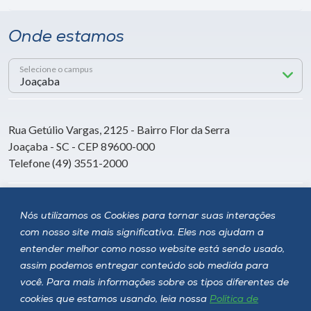
Onde estamos
Selecione o campus
Rua Getúlio Vargas, 2125 - Bairro Flor da Serra
Joaçaba - SC - CEP 89600-000
Telefone (49) 3551-2000
Siga a Unoesc
Nós utilizamos os Cookies para tornar suas interações
com nosso site mais significativa. Eles nos ajudam a
entender melhor como nosso website está sendo usado,
assim podemos entregar conteúdo sob medida para
você. Para mais informações sobre os tipos diferentes de
cookies que estamos usando, leia nossa
Política de