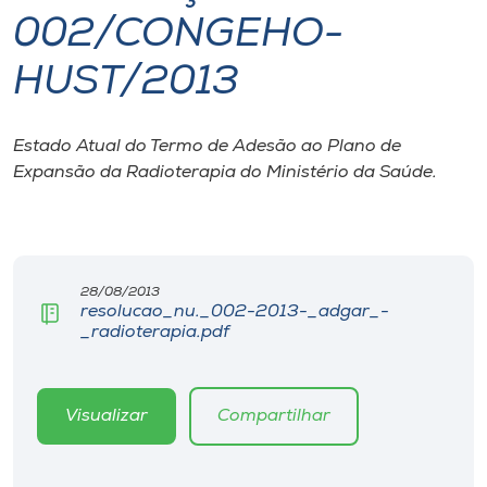
002/CONGEHO-
I.nova
HUST/2013
Diplomados
Estado Atual do Termo de Adesão ao Plano de
Expansão da Radioterapia do Ministério da Saúde.
Cultura
CPA
28/08/2013
Biblioteca
resolucao_nu._002-2013-_adgar_-
_radioterapia.pdf
Editora
Visualizar
Compartilhar
Rádio