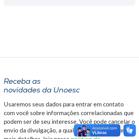
Museu
Unoesc
Store
Selecione
o idioma
Receba as
novidades da Unoesc
A+
A-
Usaremos seus dados para entrar em contato
com você sobre informações correlacionadas que
podem ser de seu interesse. Você pode cancelar o
envio da divulgação, a qualquer momento. Para
mais detalhes, leia nossa