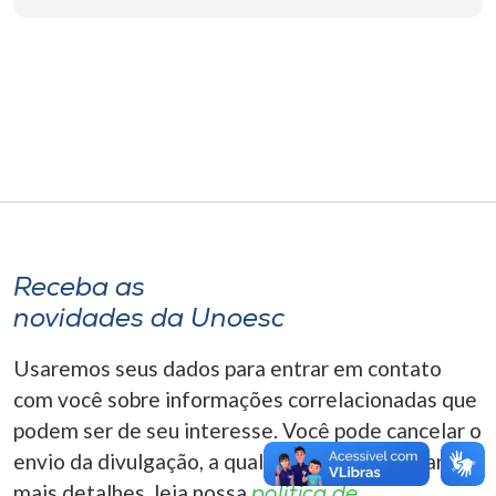
Museu
Unoesc
Store
Selecione
o idioma
Receba as
novidades da Unoesc
A+
A-
Usaremos seus dados para entrar em contato
com você sobre informações correlacionadas que
podem ser de seu interesse. Você pode cancelar o
envio da divulgação, a qualquer momento. Para
mais detalhes, leia nossa
política de