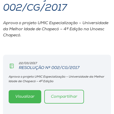
002/CG/2017
I.nova
Aprova o projeto UMIC Especialização – Universidade
Diplomados
da Melhor Idade de Chapecó – 4ª Edição na Unoesc
Chapecó.
Cultura
CPA
22/03/2017
RESOLUÇÃO Nº 002/CG/2017
Biblioteca
Aprova o projeto UMIC Especialização – Universidade da Melhor
Idade de Chapecó – 4ª Edição
Editora
Visualizar
Compartilhar
Rádio