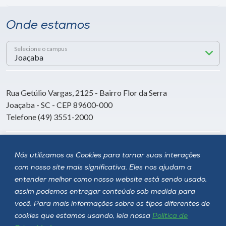
Onde estamos
Selecione o campus
Rua Getúlio Vargas, 2125 - Bairro Flor da Serra
Joaçaba - SC - CEP 89600-000
Telefone (49) 3551-2000
Siga a Unoesc
Nós utilizamos os Cookies para tornar suas interações
com nosso site mais significativa. Eles nos ajudam a
entender melhor como nosso website está sendo usado,
assim podemos entregar conteúdo sob medida para
você. Para mais informações sobre os tipos diferentes de
cookies que estamos usando, leia nossa
Política de