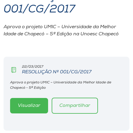
001/CG/2017
I.nova
Aprova o projeto UMIC – Universidade da Melhor
Diplomados
Idade de Chapecó – 5ª Edição na Unoesc Chapecó
Cultura
CPA
22/03/2017
RESOLUÇÃO Nº 001/CG/2017
Biblioteca
Aprova o projeto UMIC – Universidade da Melhor Idade de
Chapecó - 5ª Edição
Editora
Visualizar
Compartilhar
Rádio