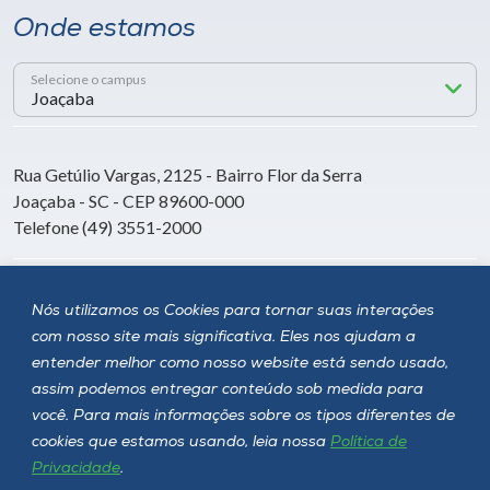
Onde estamos
Selecione o campus
Rua Getúlio Vargas, 2125 - Bairro Flor da Serra
Joaçaba - SC - CEP 89600-000
Telefone (49) 3551-2000
Siga a Unoesc
Nós utilizamos os Cookies para tornar suas interações
com nosso site mais significativa. Eles nos ajudam a
entender melhor como nosso website está sendo usado,
assim podemos entregar conteúdo sob medida para
você. Para mais informações sobre os tipos diferentes de
cookies que estamos usando, leia nossa
Política de
Privacidade
.