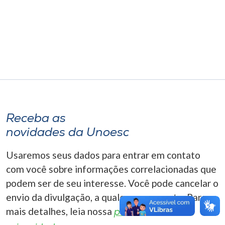
Museu
Unoesc
Store
Selecione
o idioma
Receba as
novidades da Unoesc
A+
Usaremos seus dados para entrar em contato
A-
com você sobre informações correlacionadas que
podem ser de seu interesse. Você pode cancelar o
envio da divulgação, a qualquer momento. Para
mais detalhes, leia nossa
política de