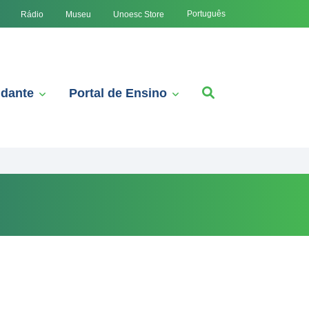
Português
Rádio
Museu
Unoesc Store
udante
Portal de Ensino