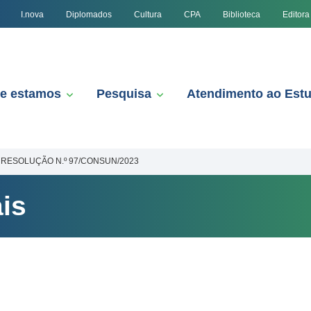
I.nova
Diplomados
Cultura
CPA
Biblioteca
Editora
e estamos
Pesquisa
Atendimento ao Est
RESOLUÇÃO N.º 97/CONSUN/2023
is