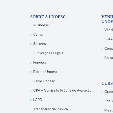
SOBRE A UNOESC
VENH
UNOE
A Unoesc
Vesti
Campi
Sist
Setores
Como
Publicações Legais
Bolsa
Funoesc
Editora Unoesc