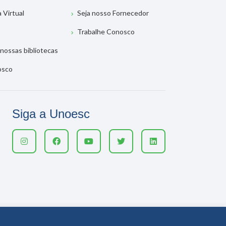
TECA
FALE CONOSCO
tação
Contato Geral
os Usuários
Atendimento ao Estudante
nciona
Ouvidoria
a Virtual
Seja nosso Fornecedor
Trabalhe Conosco
nossas bibliotecas
osco
Siga a Unoesc