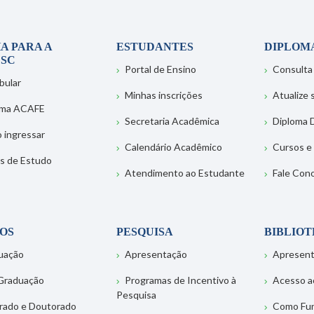
A PARA A
ESTUDANTES
DIPLOM
SC
Portal de Ensino
Consulta
bular
Minhas inscrições
Atualize
ema ACAFE
Secretaria Acadêmica
Diploma D
 ingressar
Calendário Acadêmico
Cursos e
s de Estudo
Atendimento ao Estudante
Fale Con