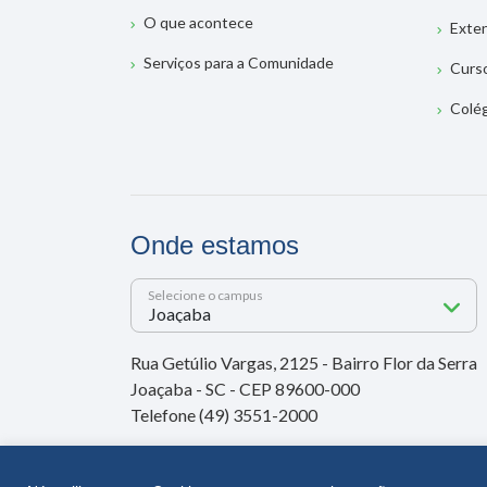
Rádio Unoesc
CURS
CPA – Comissão Própria de Avaliação
Grad
LGPD
Pós-
Transparência Pública
Mest
O que acontece
Exte
Serviços para a Comunidade
Curs
Colé
Onde estamos
Selecione o campus