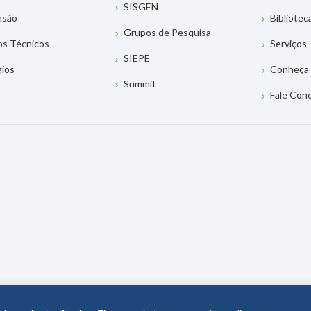
OS
PESQUISA
BIBLIO
uação
Apresentação
Apresen
Graduação
Programas de Incentivo à
Acesso a
Pesquisa
rado e Doutorado
Como Fu
SISGEN
nsão
Bibliotec
Grupos de Pesquisa
os Técnicos
Serviços
SIEPE
gios
Conheça 
Summit
Fale Con