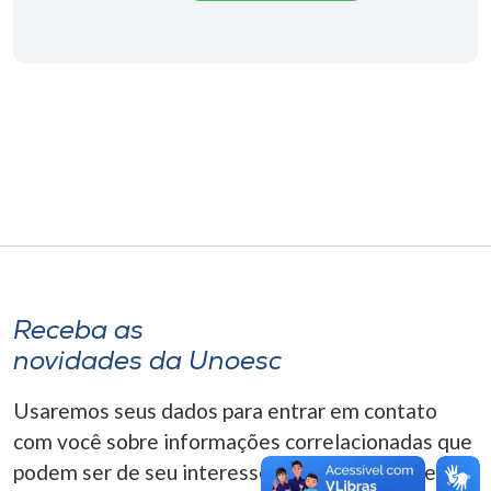
Museu
Unoesc
Store
Selecione
o idioma
A+
Receba as
A-
novidades da Unoesc
Usaremos seus dados para entrar em contato
com você sobre informações correlacionadas que
podem ser de seu interesse. Você pode cancelar o