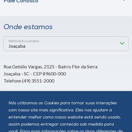
Fale Conosco
Onde estamos
Selecione o campus
Rua Getúlio Vargas, 2125 - Bairro Flor da Serra
Joaçaba - SC - CEP 89600-000
Telefone (49) 3551-2000
Siga a Unoesc
Nós utilizamos os Cookies para tornar suas interações
com nosso site mais significativa. Eles nos ajudam a
entender melhor como nosso website está sendo usado,
assim podemos entregar conteúdo sob medida para
você. Para mais informações sobre os tipos diferentes de