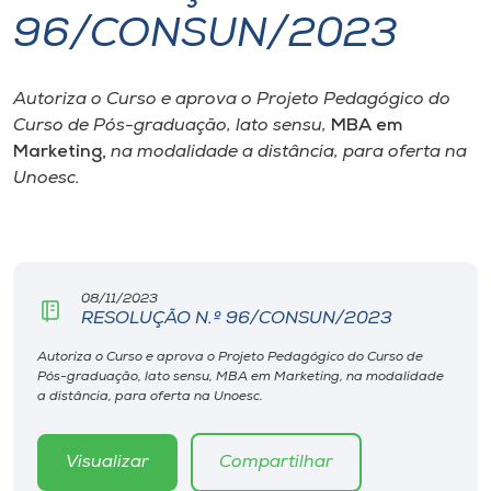
96/CONSUN/2023
I.nova
Autoriza o Curso e aprova o Projeto Pedagógico do
Diplomados
Curso de Pós-graduação,
lato sensu
,
MBA em
Marketing,
na modalidade a distância, para oferta na
Cultura
Unoesc.
CPA
08/11/2023
Biblioteca
RESOLUÇÃO N.º 96/CONSUN/2023
Autoriza o Curso e aprova o Projeto Pedagógico do Curso de
Editora
Pós-graduação, lato sensu, MBA em Marketing, na modalidade
a distância, para oferta na Unoesc.
Rádio
Visualizar
Compartilhar