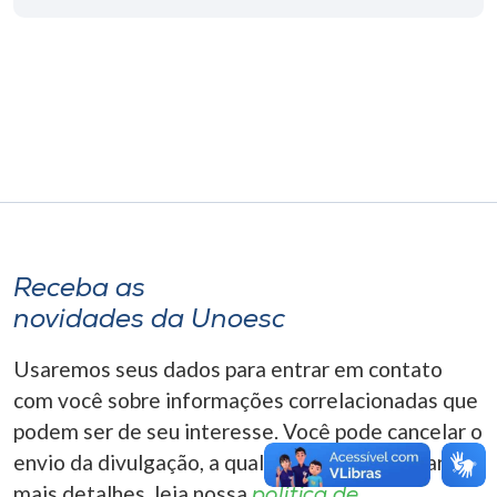
Museu
Unoesc
Store
Selecione
o idioma
Receba as
novidades da Unoesc
A+
A-
Usaremos seus dados para entrar em contato
com você sobre informações correlacionadas que
podem ser de seu interesse. Você pode cancelar o
envio da divulgação, a qualquer momento. Para
mais detalhes, leia nossa
política de