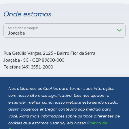
Onde estamos
Selecione o campus
Rua Getúlio Vargas, 2125 - Bairro Flor da Serra
Joaçaba - SC - CEP 89600-000
Telefone (49) 3551-2000
Siga a Unoesc
Nós utilizamos os Cookies para tornar suas interações
com nosso site mais significativa. Eles nos ajudam a
entender melhor como nosso website está sendo usado,
assim podemos entregar conteúdo sob medida para
você. Para mais informações sobre os tipos diferentes de
cookies que estamos usando, leia nossa
Política de