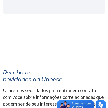
Museu
Unoesc
Store
Selecione
o idioma
A+
Receba as
A-
novidades da Unoesc
Usaremos seus dados para entrar em contato
com você sobre informações correlacionadas que
podem ser de seu interesse. Você pode cancelar o