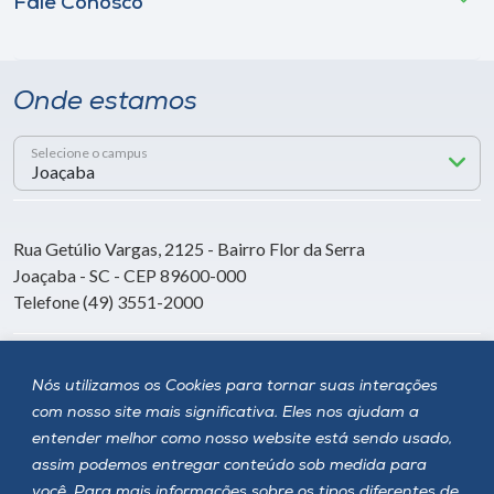
Fale Conosco
Onde estamos
Selecione o campus
Rua Getúlio Vargas, 2125 - Bairro Flor da Serra
Joaçaba - SC - CEP 89600-000
Telefone (49) 3551-2000
Siga a Unoesc
Nós utilizamos os Cookies para tornar suas interações
com nosso site mais significativa. Eles nos ajudam a
entender melhor como nosso website está sendo usado,
assim podemos entregar conteúdo sob medida para
você. Para mais informações sobre os tipos diferentes de