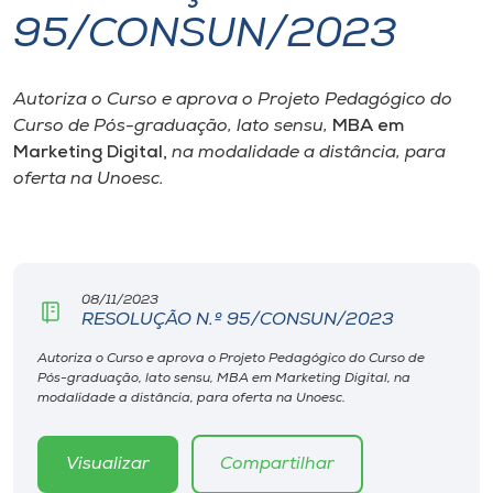
95/CONSUN/2023
I.nova
Autoriza o Curso e aprova o Projeto Pedagógico do
Diplomados
Curso de Pós-graduação,
lato sensu
,
MBA em
Marketing Digital,
na modalidade a distância, para
Cultura
oferta na Unoesc.
CPA
08/11/2023
Biblioteca
RESOLUÇÃO N.º 95/CONSUN/2023
Autoriza o Curso e aprova o Projeto Pedagógico do Curso de
Editora
Pós-graduação, lato sensu, MBA em Marketing Digital, na
modalidade a distância, para oferta na Unoesc.
Rádio
Visualizar
Compartilhar