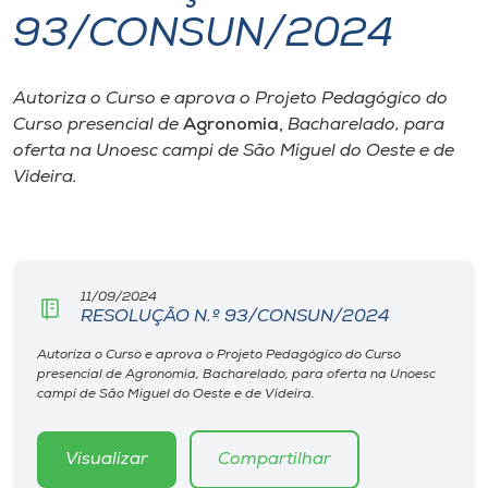
93/CONSUN/2024
I.nova
Autoriza o Curso e aprova o Projeto Pedagógico do
Diplomados
Curso presencial de
Agronomia,
Bacharelado, para
oferta na Unoesc
campi
de São Miguel do Oeste e de
Cultura
Videira.
CPA
11/09/2024
Biblioteca
RESOLUÇÃO N.º 93/CONSUN/2024
Autoriza o Curso e aprova o Projeto Pedagógico do Curso
Editora
presencial de Agronomia, Bacharelado, para oferta na Unoesc
campi de São Miguel do Oeste e de Videira.
Rádio
Visualizar
Compartilhar