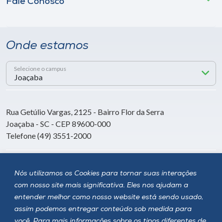
Fale Conosco
Onde estamos
Selecione o campus
Rua Getúlio Vargas, 2125 - Bairro Flor da Serra
Joaçaba - SC - CEP 89600-000
Telefone (49) 3551-2000
Siga a Unoesc
Nós utilizamos os Cookies para tornar suas interações
com nosso site mais significativa. Eles nos ajudam a
entender melhor como nosso website está sendo usado,
assim podemos entregar conteúdo sob medida para
você. Para mais informações sobre os tipos diferentes de