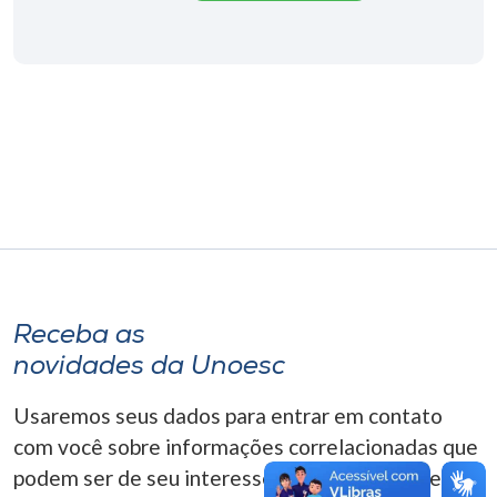
Museu
Unoesc
Store
Selecione
o idioma
A+
Receba as
A-
novidades da Unoesc
Usaremos seus dados para entrar em contato
com você sobre informações correlacionadas que
podem ser de seu interesse. Você pode cancelar o