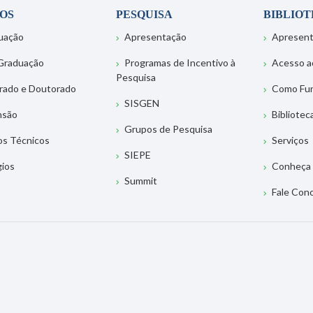
OS
PESQUISA
BIBLIO
uação
Apresentação
Apresen
Graduação
Programas de Incentivo à
Acesso a
Pesquisa
rado e Doutorado
Como Fu
SISGEN
nsão
Bibliotec
Grupos de Pesquisa
os Técnicos
Serviços
SIEPE
gios
Conheça 
Summit
Fale Con