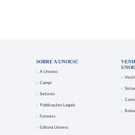
SOBRE A UNOESC
VENH
UNOE
A Unoesc
Vesti
Campi
Sist
Setores
Como
Publicações Legais
Bolsa
Funoesc
Editora Unoesc