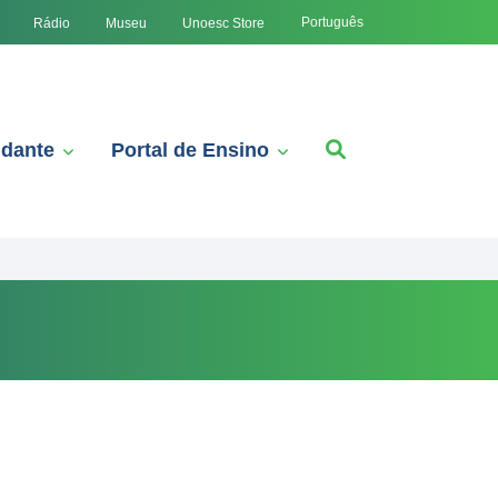
Português
Rádio
Museu
Unoesc Store
udante
Portal de Ensino