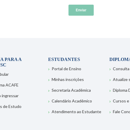
A PARA A
ESTUDANTES
DIPLOM
SC
Portal de Ensino
Consulta
bular
Minhas inscrições
Atualize
ema ACAFE
Secretaria Acadêmica
Diploma D
 ingressar
Calendário Acadêmico
Cursos e
s de Estudo
Atendimento ao Estudante
Fale Con