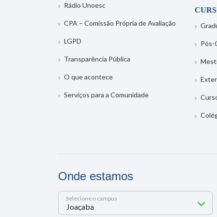
Rádio Unoesc
CURS
CPA – Comissão Própria de Avaliação
Grad
LGPD
Pós-
Transparência Pública
Mest
O que acontece
Exte
Serviços para a Comunidade
Curs
Colé
Onde estamos
Selecione o campus