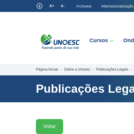
A+
A-
A Unoesc
Internacionalização
Cursos
Ond
Página Inicial
Sobre a Unoesc
Publicações Legais
Publicações Lega
Voltar