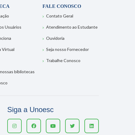
TECA
FALE CONOSCO
tação
Contato Geral
os Usuários
Atendimento ao Estudante
nciona
Ouvidoria
a Virtual
Seja nosso Fornecedor
Trabalhe Conosco
nossas bibliotecas
osco
Siga a Unoesc