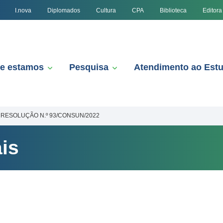
I.nova
Diplomados
Cultura
CPA
Biblioteca
Editora
e estamos
Pesquisa
Atendimento ao Est
RESOLUÇÃO N.º 93/CONSUN/2022
is