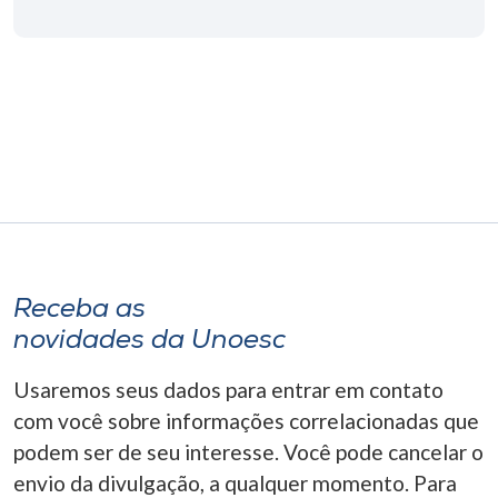
Museu
Unoesc
Store
Selecione
o idioma
Receba as
A+
novidades da Unoesc
A-
Usaremos seus dados para entrar em contato
com você sobre informações correlacionadas que
podem ser de seu interesse. Você pode cancelar o
envio da divulgação, a qualquer momento. Para