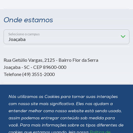
Onde estamos
Selecione o campus
Rua Getúlio Vargas, 2125 - Bairro Flor da Serra
Joaçaba - SC - CEP 89600-000
Telefone (49) 3551-2000
Siga a Unoesc
Nós utilizamos os Cookies para tornar suas interações
com nosso site mais significativa. Eles nos ajudam a
entender melhor como nosso website está sendo usado,
assim podemos entregar conteúdo sob medida para
você. Para mais informações sobre os tipos diferentes de
cookies que estamos usando, leia nossa
Política de