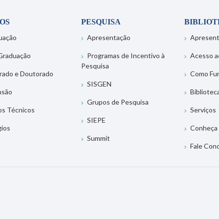
OS
PESQUISA
BIBLIO
uação
Apresentação
Apresen
Graduação
Programas de Incentivo à
Acesso a
Pesquisa
rado e Doutorado
Como Fu
SISGEN
nsão
Bibliotec
Grupos de Pesquisa
os Técnicos
Serviços
SIEPE
gios
Conheça 
Summit
Fale Con