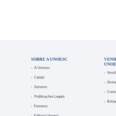
SOBRE A UNOESC
VENH
UNOE
A Unoesc
Vesti
Campi
Sist
Setores
Como
Publicações Legais
Bolsa
Funoesc
Editora Unoesc