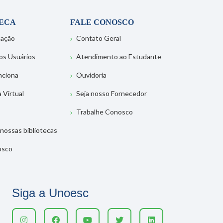
TECA
FALE CONOSCO
tação
Contato Geral
os Usuários
Atendimento ao Estudante
nciona
Ouvidoria
a Virtual
Seja nosso Fornecedor
Trabalhe Conosco
nossas bibliotecas
osco
Siga a Unoesc