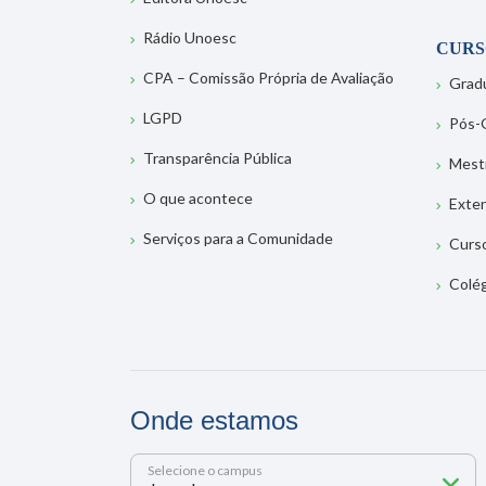
Rádio Unoesc
CURS
CPA – Comissão Própria de Avaliação
Grad
LGPD
Pós-
Transparência Pública
Mest
O que acontece
Exte
Serviços para a Comunidade
Curs
Colé
Onde estamos
Selecione o campus