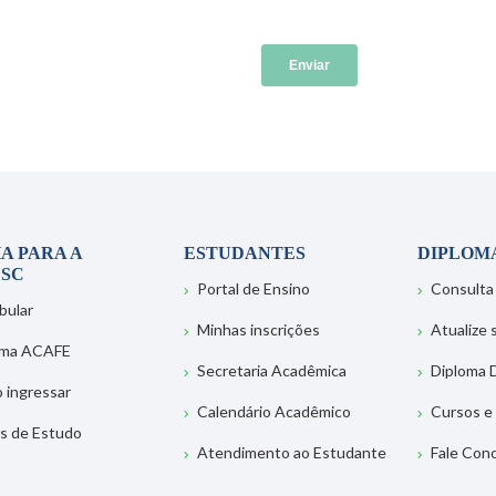
A PARA A
ESTUDANTES
DIPLOM
SC
Portal de Ensino
Consulta
bular
Minhas inscrições
Atualize
ema ACAFE
Secretaria Acadêmica
Diploma D
 ingressar
Calendário Acadêmico
Cursos e
s de Estudo
Atendimento ao Estudante
Fale Con