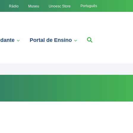
Português
Rádio
Museu
Unoesc Store
udante
Portal de Ensino