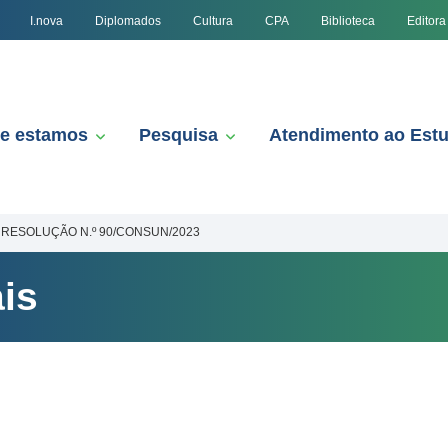
I.nova
Diplomados
Cultura
CPA
Biblioteca
Editora
e estamos
Pesquisa
Atendimento ao Est
RESOLUÇÃO N.º 90/CONSUN/2023
is