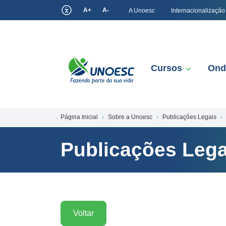
A+
A-
A Unoesc
Internacionalização
Cursos
Ond
Página Inicial
Sobre a Unoesc
Publicações Legais
Publicações Lega
Voltar