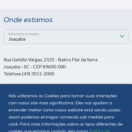
Onde estamos
Selecione o campus
Rua Getúlio Vargas, 2125 - Bairro Flor da Serra
Joaçaba - SC - CEP 89600-000
Telefone (49) 3551-2000
Siga a Unoesc
Nós utilizamos os Cookies para tornar suas interações
com nosso site mais significativa. Eles nos ajudam a
entender melhor como nosso website está sendo usado,
assim podemos entregar conteúdo sob medida para
você. Para mais informações sobre os tipos diferentes de
cookies que estamos usando, leia nossa
Política de