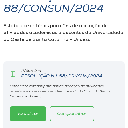
88/CONSUN/2024
I.nova
Estabelece critérios para fins de alocação de
Diplomados
atividades acadêmicas a docentes da Universidade
do Oeste de Santa Catarina – Unoesc.
Cultura
CPA
11/09/2024
RESOLUÇÃO N.º 88/CONSUN/2024
Biblioteca
Estabelece critérios para fins de alocação de atividades
acadêmicas a docentes da Universidade do Oeste de Santa
Editora
Catarina – Unoesc.
Rádio
Visualizar
Compartilhar