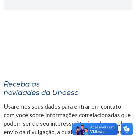
Museu
Unoesc
Store
Selecione
o idioma
Receba as
A+
novidades da Unoesc
A-
Usaremos seus dados para entrar em contato
com você sobre informações correlacionadas que
podem ser de seu interesse. Você pode cancelar o
envio da divulgação, a qualquer momento. Para