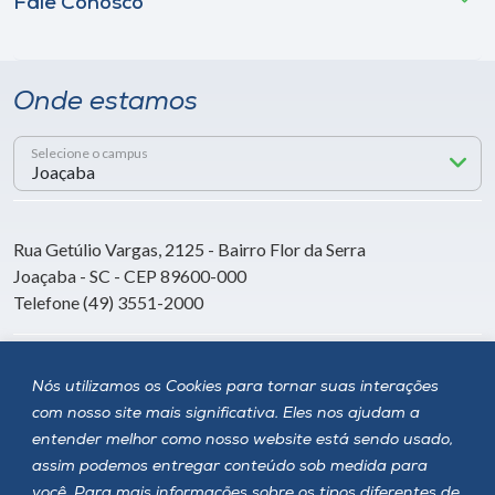
Fale Conosco
Onde estamos
Selecione o campus
Rua Getúlio Vargas, 2125 - Bairro Flor da Serra
Joaçaba - SC - CEP 89600-000
Telefone (49) 3551-2000
Siga a Unoesc
Nós utilizamos os Cookies para tornar suas interações
com nosso site mais significativa. Eles nos ajudam a
entender melhor como nosso website está sendo usado,
assim podemos entregar conteúdo sob medida para
você. Para mais informações sobre os tipos diferentes de