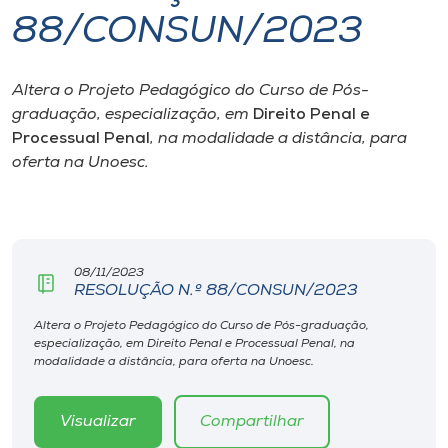
88/CONSUN/2023
I.nova
Altera o Projeto Pedagógico do Curso de Pós-
Diplomados
graduação, especialização, em
Direito Penal e
Processual Penal
, na modalidade a distância, para
Cultura
oferta na Unoesc.
CPA
08/11/2023
Biblioteca
RESOLUÇÃO N.º 88/CONSUN/2023
Altera o Projeto Pedagógico do Curso de Pós-graduação,
Editora
especialização, em Direito Penal e Processual Penal, na
modalidade a distância, para oferta na Unoesc.
Rádio
Visualizar
Compartilhar