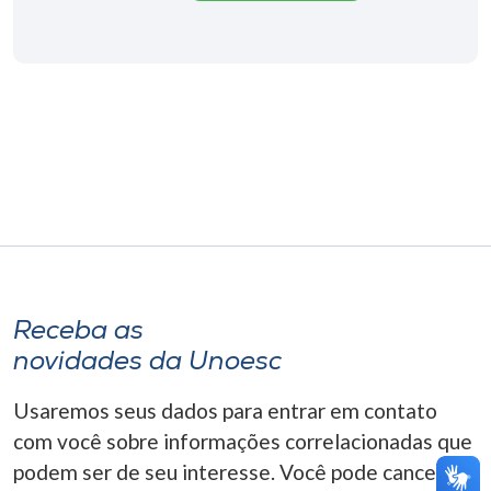
Museu
Unoesc
Store
Selecione
o idioma
A+
Receba as
A-
novidades da Unoesc
Usaremos seus dados para entrar em contato
com você sobre informações correlacionadas que
podem ser de seu interesse. Você pode cancelar o