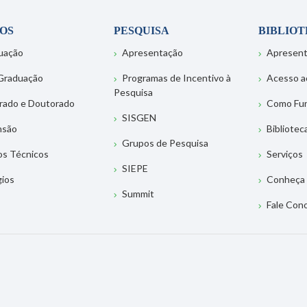
OS
PESQUISA
BIBLIO
uação
Apresentação
Apresen
Graduação
Programas de Incentivo à
Acesso a
Pesquisa
rado e Doutorado
Como Fu
SISGEN
nsão
Bibliotec
Grupos de Pesquisa
os Técnicos
Serviços
SIEPE
gios
Conheça 
Summit
Fale Con