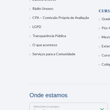
Rádio Unoesc
CURS
CPA – Comissão Própria de Avaliação
Grad
LGPD
Pós-
Transparência Pública
Mest
O que acontece
Exte
Serviços para a Comunidade
Curs
Colé
Onde estamos
Selecione o campus