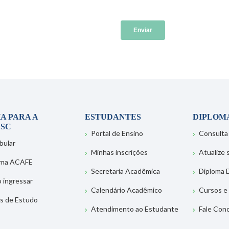
A PARA A
ESTUDANTES
DIPLOM
SC
Portal de Ensino
Consulta
bular
Minhas inscrições
Atualize
ema ACAFE
Secretaria Acadêmica
Diploma D
 ingressar
Calendário Acadêmico
Cursos e
s de Estudo
Atendimento ao Estudante
Fale Con