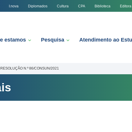
I.nova
Diplomados
Cultura
CPA
Biblioteca
Editora
e estamos
Pesquisa
Atendimento ao Est
RESOLUÇÃO N.º 86/CONSUN/2021
is