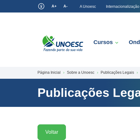
A+
A-
A Unoesc
Internacionalização
Cursos
Ond
Página Inicial
Sobre a Unoesc
Publicações Legais
Publicações Lega
Voltar