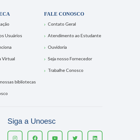
TECA
FALE CONOSCO
tação
Contato Geral
os Usuários
Atendimento ao Estudante
nciona
Ouvidoria
a Virtual
Seja nosso Fornecedor
Trabalhe Conosco
nossas bibliotecas
osco
Siga a Unoesc