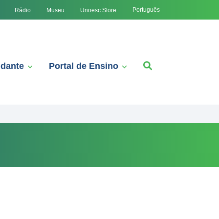
Português
Rádio
Museu
Unoesc Store
udante
Portal de Ensino