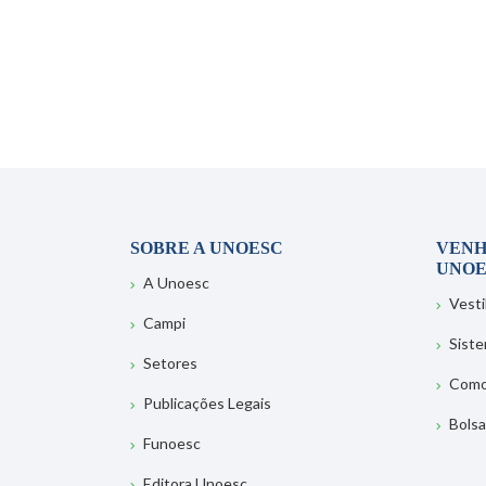
SOBRE A UNOESC
VENH
UNOE
A Unoesc
Vesti
Campi
Sist
Setores
Como
Publicações Legais
Bolsa
Funoesc
Editora Unoesc