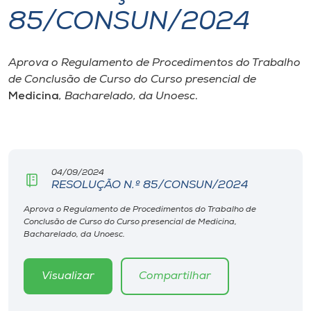
85/CONSUN/2024
I.nova
Aprova o Regulamento de Procedimentos do Trabalho
Diplomados
de Conclusão de Curso do Curso presencial de
Medicina
, Bacharelado, da Unoesc
.
Cultura
CPA
04/09/2024
RESOLUÇÃO N.º 85/CONSUN/2024
Biblioteca
Aprova o Regulamento de Procedimentos do Trabalho de
Conclusão de Curso do Curso presencial de Medicina,
Editora
Bacharelado, da Unoesc.
Rádio
Visualizar
Compartilhar