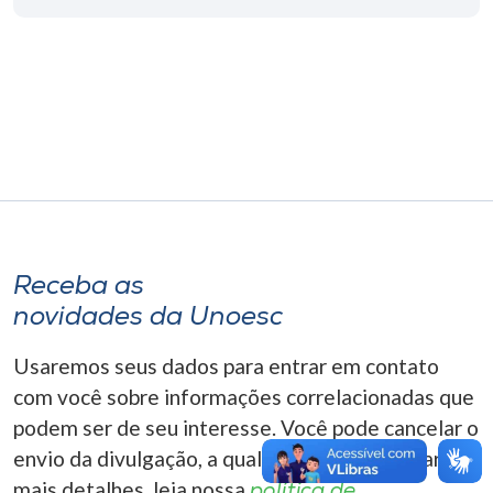
Museu
Unoesc
Store
Selecione
o idioma
Receba as
novidades da Unoesc
A+
A-
Usaremos seus dados para entrar em contato
com você sobre informações correlacionadas que
podem ser de seu interesse. Você pode cancelar o
envio da divulgação, a qualquer momento. Para
mais detalhes, leia nossa
política de