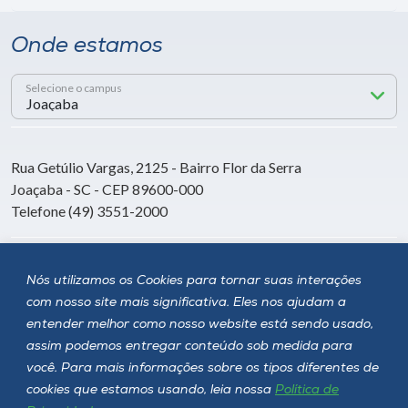
Onde estamos
Selecione o campus
Rua Getúlio Vargas, 2125 - Bairro Flor da Serra
Joaçaba - SC - CEP 89600-000
Telefone (49) 3551-2000
Siga a Unoesc
Nós utilizamos os Cookies para tornar suas interações
com nosso site mais significativa. Eles nos ajudam a
entender melhor como nosso website está sendo usado,
assim podemos entregar conteúdo sob medida para
você. Para mais informações sobre os tipos diferentes de
cookies que estamos usando, leia nossa
Política de