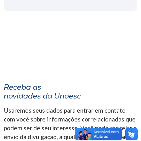
Museu
Unoesc
Store
Selecione
o idioma
Receba as
A+
novidades da Unoesc
A-
Usaremos seus dados para entrar em contato
com você sobre informações correlacionadas que
podem ser de seu interesse. Você pode cancelar o
envio da divulgação, a qualquer momento. Para