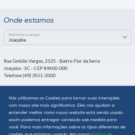
Onde estamos
Selecione o campus
Rua Getúlio Vargas, 2125 - Bairro Flor da Serra
Joaçaba - SC - CEP 89600-000
Telefone (49) 3551-2000
Siga a Unoesc
Nós utilizamos os Cookies para tornar suas interações
com nosso site mais significativa. Eles nos ajudam a
entender melhor como nosso website está sendo usado,
assim podemos entregar conteúdo sob medida para
você. Para mais informações sobre os tipos diferentes de
cookies que estamos usando, leia nossa
Política de