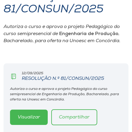
81/CONSUN/2025
I.nova
Autoriza o curso e aprova o projeto Pedagógico do
Diplomados
curso semipresencial de
Engenharia de Produção
,
Bacharelado, para oferta na Unoesc em Concórdia.
Cultura
CPA
12/09/2025
RESOLUÇÃO N.º 81/CONSUN/2025
Biblioteca
Autoriza o curso e aprova o projeto Pedagógico do curso
semipresencial de Engenharia de Produção, Bacharelado, para
Editora
oferta na Unoesc em Concórdia.
Rádio
Visualizar
Compartilhar