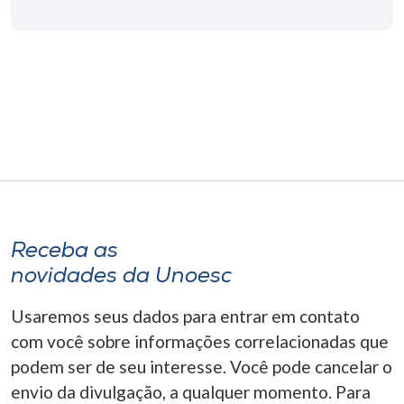
Museu
Unoesc
Store
Selecione
o idioma
Receba as
A+
novidades da Unoesc
A-
Usaremos seus dados para entrar em contato
com você sobre informações correlacionadas que
podem ser de seu interesse. Você pode cancelar o
envio da divulgação, a qualquer momento. Para