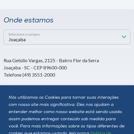
Onde estamos
Selecione o campus
Rua Getúlio Vargas, 2125 - Bairro Flor da Serra
Joaçaba - SC - CEP 89600-000
Telefone (49) 3551-2000
Siga a Unoesc
Nós utilizamos os Cookies para tornar suas interações
com nosso site mais significativa. Eles nos ajudam a
entender melhor como nosso website está sendo usado,
assim podemos entregar conteúdo sob medida para
você. Para mais informações sobre os tipos diferentes de
cookies que estamos usando, leia nossa
Política de