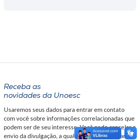
Museu
Unoesc
Store
Selecione
o idioma
Receba as
A+
novidades da Unoesc
A-
Usaremos seus dados para entrar em contato
com você sobre informações correlacionadas que
podem ser de seu interesse. Você pode cancelar o
envio da divulgação, a qualquer momento. Para