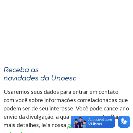
Museu
Unoesc
Store
Selecione
o idioma
Receba as
novidades da Unoesc
A+
Usaremos seus dados para entrar em contato
A-
com você sobre informações correlacionadas que
podem ser de seu interesse. Você pode cancelar o
envio da divulgação, a qualquer momento. Para
mais detalhes, leia nossa
política de