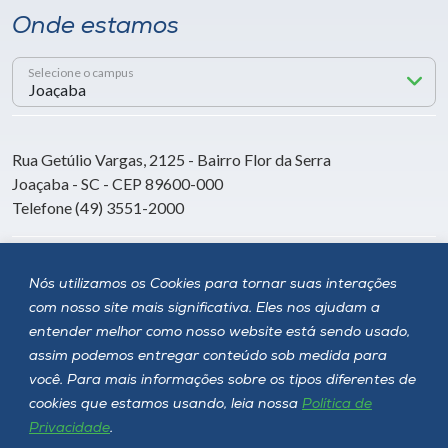
Onde estamos
Selecione o campus
Rua Getúlio Vargas, 2125 - Bairro Flor da Serra
Joaçaba - SC - CEP 89600-000
Telefone (49) 3551-2000
Siga a Unoesc
Nós utilizamos os Cookies para tornar suas interações
com nosso site mais significativa. Eles nos ajudam a
entender melhor como nosso website está sendo usado,
assim podemos entregar conteúdo sob medida para
você. Para mais informações sobre os tipos diferentes de
cookies que estamos usando, leia nossa
Política de
Privacidade
.