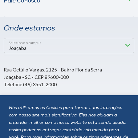
Fale Conosco
Onde estamos
Selecione o campus
Rua Getúlio Vargas, 2125 - Bairro Flor da Serra
Joaçaba - SC - CEP 89600-000
Telefone (49) 3551-2000
Siga a Unoesc
Nós utilizamos os Cookies para tornar suas interações
com nosso site mais significativa. Eles nos ajudam a
entender melhor como nosso website está sendo usado,
assim podemos entregar conteúdo sob medida para
você. Para mais informações sobre os tipos diferentes de