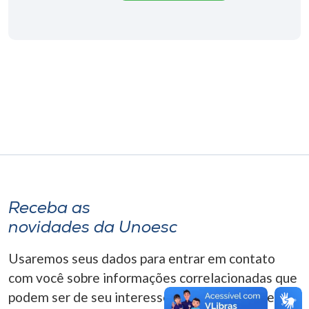
Museu
Unoesc
Store
Selecione
o idioma
A+
Receba as
A-
novidades da Unoesc
Usaremos seus dados para entrar em contato
com você sobre informações correlacionadas que
podem ser de seu interesse. Você pode cancelar o