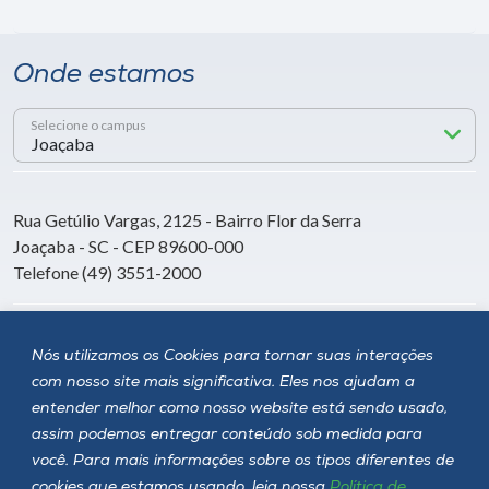
Onde estamos
Selecione o campus
Rua Getúlio Vargas, 2125 - Bairro Flor da Serra
Joaçaba - SC - CEP 89600-000
Telefone (49) 3551-2000
Siga a Unoesc
Nós utilizamos os Cookies para tornar suas interações
com nosso site mais significativa. Eles nos ajudam a
entender melhor como nosso website está sendo usado,
assim podemos entregar conteúdo sob medida para
você. Para mais informações sobre os tipos diferentes de
cookies que estamos usando, leia nossa
Política de