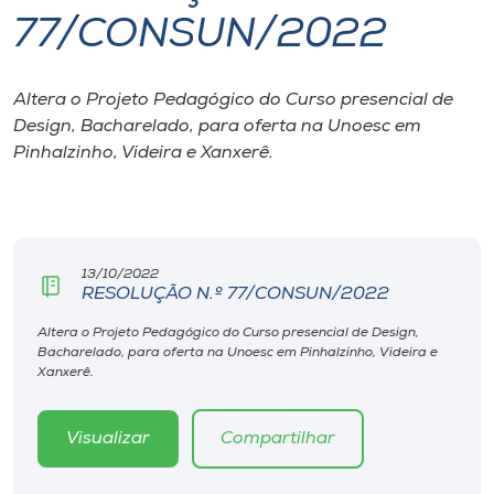
77/CONSUN/2022
I.nova
Altera o Projeto Pedagógico do Curso presencial de
Diplomados
Design, Bacharelado, para oferta na Unoesc em
Pinhalzinho, Videira e Xanxerê.
Cultura
CPA
13/10/2022
RESOLUÇÃO N.º 77/CONSUN/2022
Biblioteca
Altera o Projeto Pedagógico do Curso presencial de Design,
Bacharelado, para oferta na Unoesc em Pinhalzinho, Videira e
Editora
Xanxerê.
Rádio
Visualizar
Compartilhar