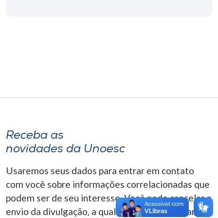
Museu
Unoesc
Store
Selecione
o idioma
Receba as
A+
novidades da Unoesc
A-
Usaremos seus dados para entrar em contato
com você sobre informações correlacionadas que
podem ser de seu interesse. Você pode cancelar o
envio da divulgação, a qualquer momento. Para