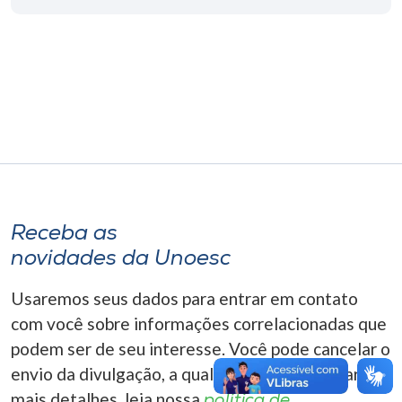
Museu
Unoesc
Store
Selecione
o idioma
Receba as
novidades da Unoesc
A+
A-
Usaremos seus dados para entrar em contato
com você sobre informações correlacionadas que
podem ser de seu interesse. Você pode cancelar o
envio da divulgação, a qualquer momento. Para
mais detalhes, leia nossa
política de