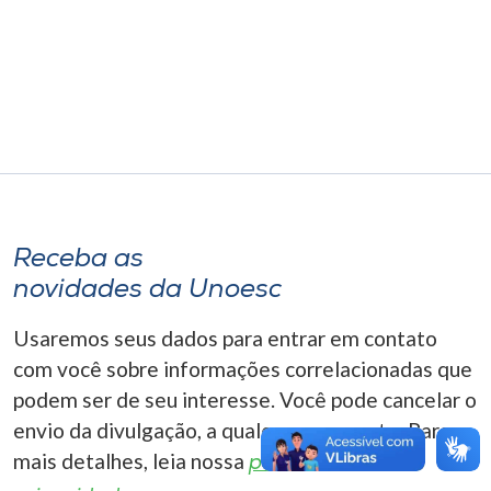
Museu
Unoesc
Store
Selecione
o idioma
Receba as
novidades da Unoesc
A+
Usaremos seus dados para entrar em contato
A-
com você sobre informações correlacionadas que
podem ser de seu interesse. Você pode cancelar o
envio da divulgação, a qualquer momento. Para
mais detalhes, leia nossa
política de