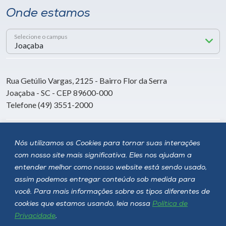
Onde estamos
Selecione o campus
Rua Getúlio Vargas, 2125 - Bairro Flor da Serra
Joaçaba - SC - CEP 89600-000
Telefone (49) 3551-2000
Siga a Unoesc
Nós utilizamos os Cookies para tornar suas interações
com nosso site mais significativa. Eles nos ajudam a
entender melhor como nosso website está sendo usado,
assim podemos entregar conteúdo sob medida para
você. Para mais informações sobre os tipos diferentes de
cookies que estamos usando, leia nossa
Política de
Privacidade
.